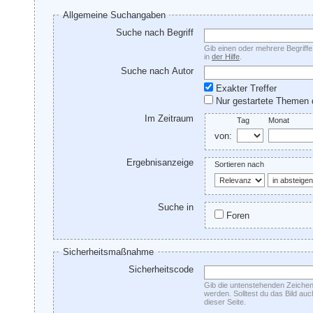
Allgemeine Suchangaben
Suche nach Begriff
Gib einen oder mehrere Begriffe 
in
der Hilfe
.
Suche nach Autor
Exakter Treffer
Nur gestartete Themen 
Im Zeitraum
Tag
Monat
von:
Ergebnisanzeige
Sortieren nach
Suche in
Foren
Sicherheitsmaßnahme
Sicherheitscode
Gib die untenstehenden Zeichen 
werden. Solltest du das Bild au
dieser Seite.