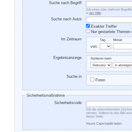
Suche nach Begriff
Gib einen oder mehrere Begriffe 
in
der Hilfe
.
Suche nach Autor
Exakter Treffer
Nur gestartete Themen 
Im Zeitraum
Tag
Monat
von:
Ergebnisanzeige
Sortieren nach
Suche in
Foren
Sicherheitsmaßnahme
Sicherheitscode
Gib die untenstehenden Zeichen 
werden. Solltest du das Bild au
dieser Seite.
Neues Captchabild laden