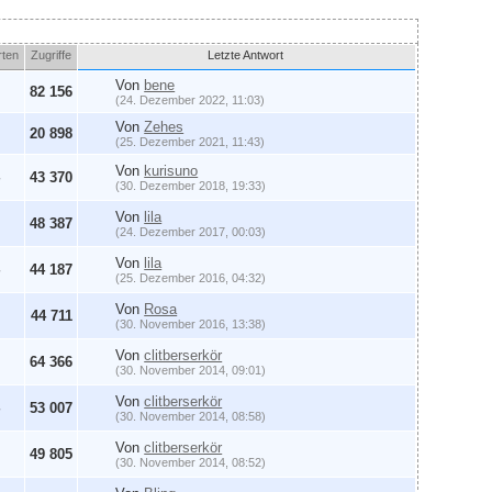
rten
Zugriffe
Letzte Antwort
Von
bene
82 156
(24. Dezember 2022, 11:03)
Von
Zehes
20 898
(25. Dezember 2021, 11:43)
Von
kurisuno
43 370
(30. Dezember 2018, 19:33)
Von
lila
48 387
(24. Dezember 2017, 00:03)
Von
lila
44 187
(25. Dezember 2016, 04:32)
Von
Rosa
44 711
(30. November 2016, 13:38)
Von
clitberserkör
64 366
(30. November 2014, 09:01)
Von
clitberserkör
53 007
(30. November 2014, 08:58)
Von
clitberserkör
49 805
(30. November 2014, 08:52)