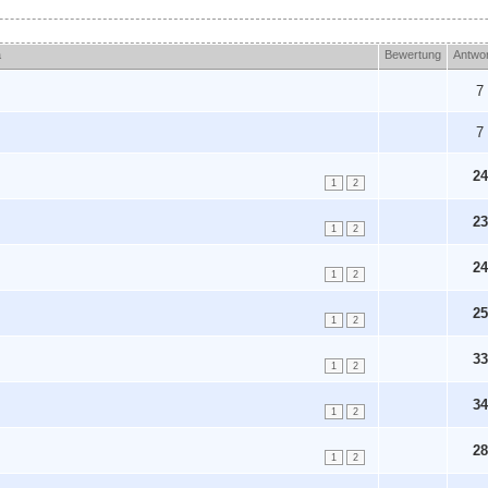
a
Bewertung
Antwo
7
7
24
1
2
23
1
2
24
1
2
25
1
2
33
1
2
34
1
2
28
1
2