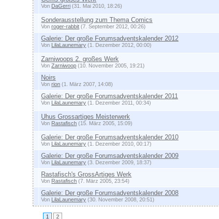
Von
DaGerri
(31. Mai 2010, 18:26)
Sonderausstellung zum Thema Comics
Von
roger-rabbit
(7. September 2012, 00:26)
Galerie: Der große Forumsadventskalender 2012
Von
LilaLaunemary
(1. Dezember 2012, 00:00)
Zarniwoops 2. großes Werk
Von
Zarniwoop
(10. November 2005, 19:21)
Noirs
Von
rion
(1. März 2007, 14:08)
Galerie: Der große Forumsadventskalender 2011
Von
LilaLaunemary
(1. Dezember 2011, 00:34)
Uhus Grossartiges Meisterwerk
Von
Rastafisch
(15. März 2005, 15:09)
Galerie: Der große Forumsadventskalender 2010
Von
LilaLaunemary
(1. Dezember 2010, 00:17)
Galerie: Der große Forumsadventskalender 2009
Von
LilaLaunemary
(3. Dezember 2009, 18:37)
Rastafisch's GrossArtiges Werk
Von
Rastafisch
(7. März 2005, 23:54)
Galerie: Der große Forumsadventskalender 2008
Von
LilaLaunemary
(30. November 2008, 20:51)
1
2