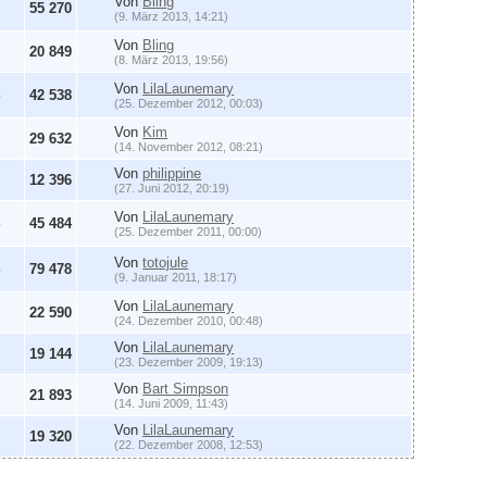
Von
Bling
55 270
(9. März 2013, 14:21)
Von
Bling
20 849
(8. März 2013, 19:56)
Von
LilaLaunemary
42 538
(25. Dezember 2012, 00:03)
Von
Kim
29 632
(14. November 2012, 08:21)
Von
philippine
12 396
(27. Juni 2012, 20:19)
Von
LilaLaunemary
45 484
(25. Dezember 2011, 00:00)
Von
totojule
79 478
(9. Januar 2011, 18:17)
Von
LilaLaunemary
22 590
(24. Dezember 2010, 00:48)
Von
LilaLaunemary
19 144
(23. Dezember 2009, 19:13)
Von
Bart Simpson
21 893
(14. Juni 2009, 11:43)
Von
LilaLaunemary
19 320
(22. Dezember 2008, 12:53)