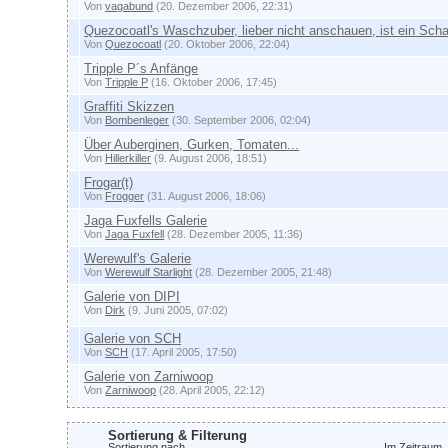
Von
vagabund
(20. Dezember 2006, 22:31)
Quezocoatl's Waschzuber, lieber nicht anschauen, ist ein Scha
Von
Quezocoatl
(20. Oktober 2006, 22:04)
Tripple P´s Anfänge
Von
Tripple P
(16. Oktober 2006, 17:45)
Graffiti Skizzen
Von
Bombenleger
(30. September 2006, 02:04)
Über Auberginen, Gurken, Tomaten...
Von
Hillerkiller
(9. August 2006, 18:51)
Frogar(t)
Von
Frogger
(31. August 2006, 18:06)
Jaga Fuxfells Galerie
Von
Jaga Fuxfell
(28. Dezember 2005, 11:36)
Werewulf's Galerie
Von
Werewulf Starlight
(28. Dezember 2005, 21:48)
Galerie von DIPI
Von
Dirk
(9. Juni 2005, 07:02)
Galerie von SCH
Von
SCH
(17. April 2005, 17:50)
Galerie von Zarniwoop
Von
Zarniwoop
(28. April 2005, 22:12)
Sortierung & Filterung
Sortierung nach
Im Zeitraum