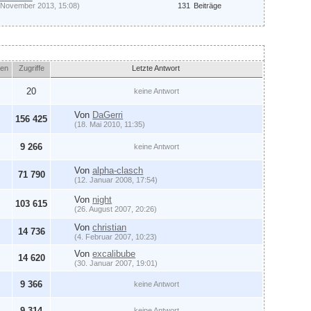
 November 2013, 15:08)
131
Beiträge
ten
Zugriffe
Letzte Antwort
20
keine Antwort
Von
DaGerri
156 425
(18. Mai 2010, 11:35)
9 266
keine Antwort
Von
alpha-clasch
71 790
(12. Januar 2008, 17:54)
Von
night
103 615
(26. August 2007, 20:26)
Von
christian
14 736
(4. Februar 2007, 10:23)
Von
excalibube
14 620
(30. Januar 2007, 19:01)
9 366
keine Antwort
9 314
keine Antwort