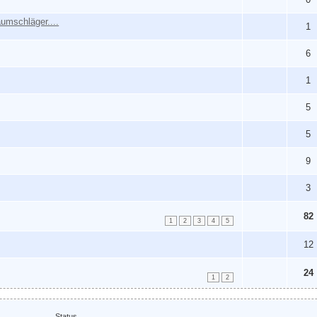
umschläger....
1
6
1
5
5
9
3
82
1
2
3
4
5
12
24
1
2
Status