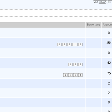
Von
wilko*
(13.
Bewertung
Antwor
0
154
1
2
3
…
8
0
42
1
2
3
75
1
2
3
4
2
2
0
0