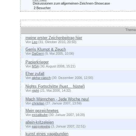
Diskussionen zum allgemeinen-Zeichnen-Showcase
2 Besucher
Themen
Thema
meine erster Zeichenbeitrag hier
Von
Leo
(31. Oktober 2010, 20:50)
Gerris Klumpt & Zeuch
Von
DaGerri
(9. Mai 2005, 10:06)
Papierkrieger
Von
MSA
(30. August 2008, 15:21)
Eher zufall
Von
alpha-clasch
(30. Dezember 2006, 12:56)
Nights Fortschritte (hust... hüstel)
Von
night
(21. Mai 2006, 14:32)
Mach Männchen - Jede Woche neu!
Von
christian
(27. Januar 2007, 13:59)
Mein gezeichnetes
Von
excalibube
(30. Januar 2007, 16:29)
allein-kritzeleien
Von
easyviewing
(3. Januar 2007, 22:51)
kunst eines vagabunden