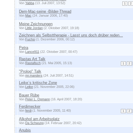
Von
Yabba
(13. Juli 2007, 13:52)
1
2
Dem-Mac-seine -Bilder-Thread
Von
Mac
(24. Januar 2006, 17:40)
Meine Zeichnungen
Von
Little Jordan
(2. Oktober 2007, 19:18)
Zeichnen als Selbsttherapie - Lasst uns doch drüber reden...
Von
Fuchsi
(1. Dezember 2006, 00:12)
Petra
Von
Lance911
(22. Oktober 2007, 00:47)
Rastas Art Talk
Von
Rastafisch
(21. Mai 2005, 15:13)
1
2
"Prolog" Talk
Von
mr.manders
(24. Juli 2007, 14:51)
Leike`s kritische Zone
Von
Leike
(21. November 2005, 22:06)
Bauer Rübe
Von
Peter L. Opmann
(16. April 2007, 18:20)
Ferdimecker
Von
ferdi
(1. November 2005, 11:40)
1
2
Alkohol am Arbeitsplatz
Von
Da Schwung
(14. Februar 2007, 20:42)
Anubis