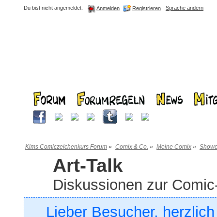
Du bist nicht angemeldet.
Sprache ändern
Registrieren
Anmelden
Kims Comiczeichenkurs Forum
»
Comix & Co.
»
Meine Comix
»
Showc
Art-Talk
Diskussionen zur Comi
Lieber Besucher, herzlic