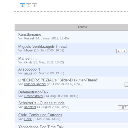
1
2
3
Themen
Thema
Künstlername
Von
Fussel
(14. Januar 2019, 12:45)
Miguels Senfdazugeb-Thread
Von
Miguel
(15. Juni 2005, 16:59)
1
2
Mal sehn...
Von
Omitt
(25. März 2011, 18:02)
Allsoooooo °!
Von
snupi
(29. März 2009, 13:35)
LINDENER-SPEZIAL´s "Bilder-Diskutier-Thread"
Von
lindener-spezial
(28. Februar 2006, 13:45)
1
Defenestrator-Talk
Von
Defenestrator
(14. August 2008, 10:45)
Schnitter´s - Quasselstunde
Von
schnitter
(4. August 2005, 20:55)
1
2
Chriz' Comix und Cartoons
Von
Chriz
(9. Mai 2006, 13:25)
Yabbadabba Doo Time Talk