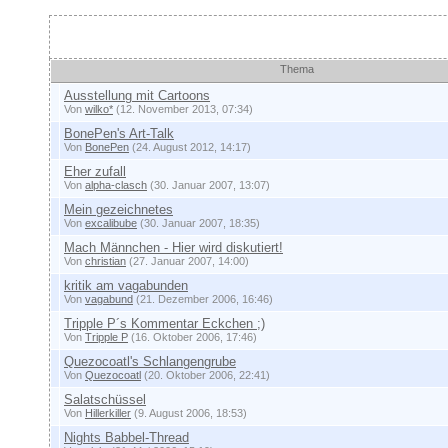
Themen
Thema
Ausstellung mit Cartoons
Von
wilko*
(12. November 2013, 07:34)
BonePen's Art-Talk
Von
BonePen
(24. August 2012, 14:17)
Eher zufall
Von
alpha-clasch
(30. Januar 2007, 13:07)
Mein gezeichnetes
Von
excalibube
(30. Januar 2007, 18:35)
Mach Männchen - Hier wird diskutiert!
Von
christian
(27. Januar 2007, 14:00)
kritik am vagabunden
Von
vagabund
(21. Dezember 2006, 16:46)
Tripple P´s Kommentar Eckchen ;)
Von
Tripple P
(16. Oktober 2006, 17:46)
Quezocoatl's Schlangengrube
Von
Quezocoatl
(20. Oktober 2006, 22:41)
Salatschüssel
Von
Hillerkiller
(9. August 2006, 18:53)
Nights Babbel-Thread