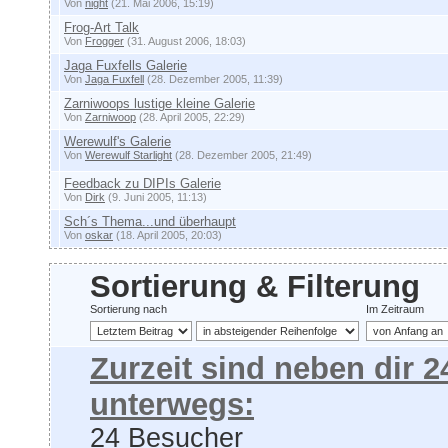
Von
night
(21. Mai 2006, 15:19)
Frog-Art Talk
Von
Frogger
(31. August 2006, 18:03)
Jaga Fuxfells Galerie
Von
Jaga Fuxfell
(28. Dezember 2005, 11:39)
Zarniwoops lustige kleine Galerie
Von
Zarniwoop
(28. April 2005, 22:29)
Werewulf's Galerie
Von
Werewulf Starlight
(28. Dezember 2005, 21:49)
Feedback zu DIPIs Galerie
Von
Dirk
(9. Juni 2005, 11:13)
Sch´s Thema...und überhaupt
Von
oskar
(18. April 2005, 20:03)
Sortierung & Filterung
Sortierung nach
Im Zeitraum
Zurzeit sind neben dir 
unterwegs:
24 Besucher