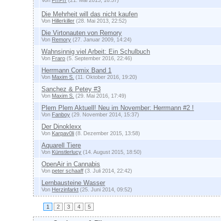
Von
FrrFrr
(21. Mai 2013, 16:57)
Die Mehrheit will das nicht kaufen
Von
Hillerkiller
(28. Mai 2013, 22:52)
Die Virtonauten von Remory
Von
Remory
(27. Januar 2009, 14:24)
Wahnsinnig viel Arbeit: Ein Schulbuch
Von
Fraro
(5. September 2016, 22:46)
Herrmann Comix Band 1
Von
Maxim S.
(11. Oktober 2016, 19:20)
Sanchez & Petey #3
Von
Maxim S.
(29. Mai 2016, 17:49)
Plem Plem Aktuell! Neu im November: Herrmann #2 !
Von
Fanboy
(29. November 2014, 15:37)
Der Dinoklexx
Von
Karpav0li
(8. Dezember 2015, 13:58)
Aquarell Tiere
Von
Künstlerlucy
(14. August 2015, 18:50)
OpenAir in Cannabis
Von
peter schaaff
(3. Juli 2014, 22:42)
Lernbausteine Wasser
Von
Herzinfarkt
(25. Juni 2014, 09:52)
1
2
3
4
5