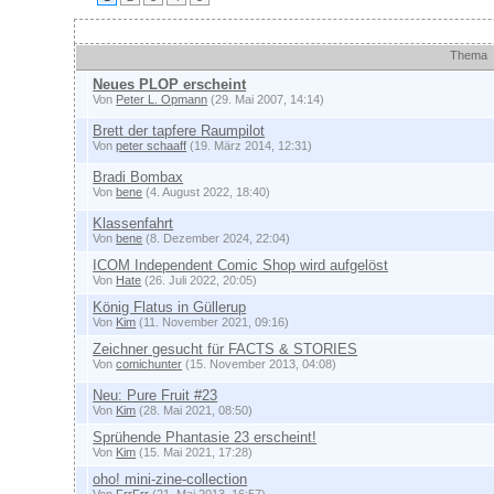
Themen
Thema
Neues PLOP erscheint
Von
Peter L. Opmann
(29. Mai 2007, 14:14)
Brett der tapfere Raumpilot
Von
peter schaaff
(19. März 2014, 12:31)
Bradi Bombax
Von
bene
(4. August 2022, 18:40)
Klassenfahrt
Von
bene
(8. Dezember 2024, 22:04)
ICOM Independent Comic Shop wird aufgelöst
Von
Hate
(26. Juli 2022, 20:05)
König Flatus in Güllerup
Von
Kim
(11. November 2021, 09:16)
Zeichner gesucht für FACTS & STORIES
Von
comichunter
(15. November 2013, 04:08)
Neu: Pure Fruit #23
Von
Kim
(28. Mai 2021, 08:50)
Sprühende Phantasie 23 erscheint!
Von
Kim
(15. Mai 2021, 17:28)
oho! mini-zine-collection