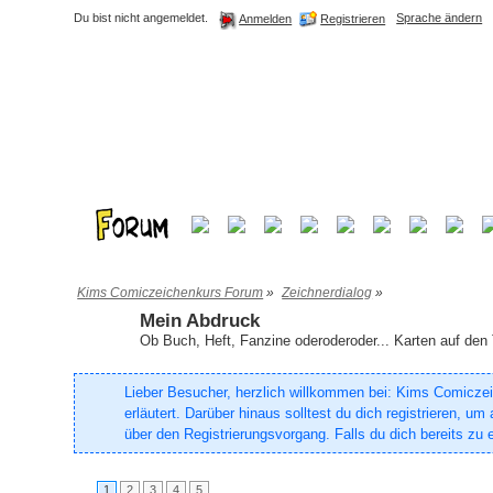
Du bist nicht angemeldet.
Sprache ändern
Registrieren
Anmelden
Kims Comiczeichenkurs Forum
»
Zeichnerdialog
»
Mein Abdruck
Ob Buch, Heft, Fanzine oderoderoder... Karten auf den 
Lieber Besucher, herzlich willkommen bei: Kims Comiczeich
erläutert. Darüber hinaus solltest du dich registrieren, 
über den Registrierungsvorgang. Falls du dich bereits zu e
1
2
3
4
5