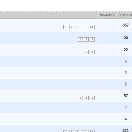
Bewertung
Antworte
857
1
2
3
…
43
55
1
2
3
22
1
2
3
3
2
57
1
2
3
2
4
621