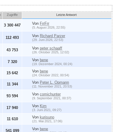
n
Zugriffe
Letzte Antwort
Von
FrrFrr
3 300 447
(5. August 2026, 22:55)
Von
Richard Parzer
112 493
(29. Juni 2026, 22:53)
Von
peter schaaff
43 753
(26. Oktober 2025, 12:02)
Von
bene
7 320
(19. Dezember 2024, 00:24)
Von
bene
15 642
(24. Oktober 2022, 00:54)
Von
Peter L. Opmann
11 344
(11. November 2021, 20:53)
Von
comichunter
93 594
(9. September 2021, 00:37)
Von
Kim
17 940
(3. Juni 2021, 09:27)
Von
kurisuno
11 610
(21. Mai 2021, 17:06)
Von
bene
541 099