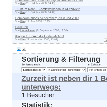
Von
Kim
(28. Oktober 2008, 14:43)
"Bunt im Kopf" - Comicworkshop in Klütz/MVP
Von
Kim
(13. Oktober 2008, 14:42)
Comicworkshops Scheersberg 2008 und 2009
Von
Kim
(17. Juni 2008, 16:15)
Ganz toll
Von
Lasse Heuer
(8. September 2006, 17:30)
Klappe 1: Comic die Erste - Action!
Von
Kim
(29. November 2006, 13:01)
1
1
2
Sortierung & Filterung
Sortierung nach
Im Zeitraum
Zurzeit ist neben dir 1
unterwegs:
1 Besucher
Statistik: