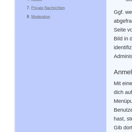
Private Nachrichten
Ggf. we
Moderation
abgefra
Seite v
Bild in
identif
Adminis
Anmel
Mit ein
dich au
Menüpu
Benutze
hast, st
Gib dor