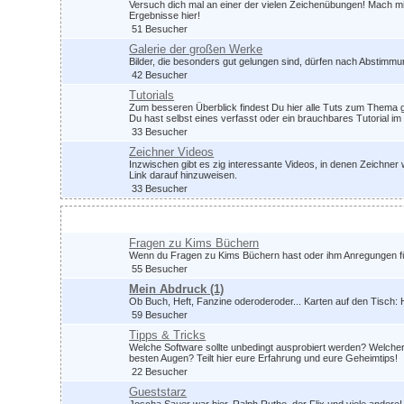
Versuch dich mal an einer der vielen Zeichenübungen! Mach mit,
Ergebnisse hier!
51 Besucher
Galerie der großen Werke
Bilder, die besonders gut gelungen sind, dürfen nach Abstimm
42 Besucher
Tutorials
Zum besseren Überblick findest Du hier alle Tuts zum Thema g
Du hast selbst eines verfasst oder ein brauchbares Tutorial 
33 Besucher
Zeichner Videos
Inzwischen gibt es zig interessante Videos, in denen Zeichner 
Link darauf hinzuweisen.
33 Besucher
Zeichnerdialog
Fragen zu Kims Büchern
Wenn du Fragen zu Kims Büchern hast oder ihm Anregungen für z
55 Besucher
Mein Abdruck
(1)
Ob Buch, Heft, Fanzine oderoderoder... Karten auf den Tisch: H
59 Besucher
Tipps & Tricks
Welche Software sollte unbedingt ausprobiert werden? Welche
besten Augen? Teilt hier eure Erfahrung und eure Geheimtips!
22 Besucher
Gueststarz