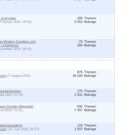
 In A Union
286
Themen
 Februar 2026, 18:25)
5 553
Beiträge
bei Modern Graphics und
23
Themen
er Comicbörse
306
Beiträge
ovember 2019, 08:22)
875
Themen
rzer
(3. August 2026,
36 200
Beiträge
euerwerbungen
175
Themen
Mai 2026, 01:43)
2 931
Beiträge
gane Gender-Migranten
500
Themen
Juli 2026, 01:21)
7 407
Beiträge
derherstellung
128
Themen
rzer
(16. Juni 2026, 20:37)
2 937
Beiträge