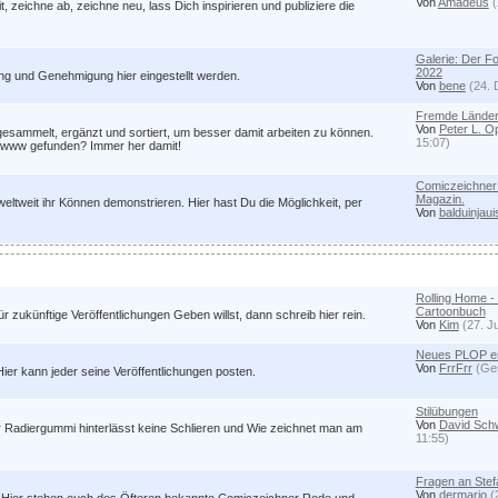
Von
Amadeus
(
 zeichne ab, zeichne neu, lass Dich inspirieren und publiziere die
Galerie: Der 
2022
ung und Genehmigung hier eingestellt werden.
Von
bene
(24. 
Fremde Länder
Von
Peter L. 
esammelt, ergänzt und sortiert, um besser damit arbeiten zu können.
15:07)
im www gefunden? Immer her damit!
Comiczeichner 
Magazin.
weltweit ihr Können demonstrieren. Hier hast Du die Möglichkeit, per
Von
balduinjaui
Rolling Home -
Cartoonbuch
ukünftige Veröffentlichungen Geben willst, dann schreib hier rein.
Von
Kim
(27. J
Neues PLOP er
Von
FrrFrr
(Ges
ier kann jeder seine Veröffentlichungen posten.
Stilübungen
Von
David Sch
r Radiergummi hinterlässt keine Schlieren und Wie zeichnet man am
11:55)
Fragen an Stef
Von
dermario
(