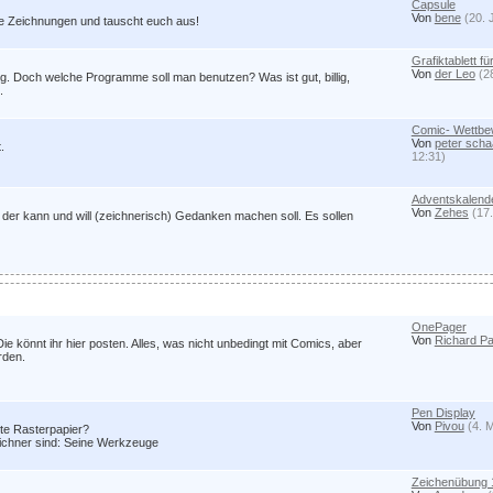
Capsule
Von
bene
(20. 
re Zeichnungen und tauscht euch aus!
Grafiktablett f
Von
der Leo
(2
 Doch welche Programme soll man benutzen? Was ist gut, billig,
.
Comic- Wettb
Von
peter scha
.
12:31)
Adventskalend
Von
Zehes
(17.
der kann und will (zeichnerisch) Gedanken machen soll. Es sollen
OnePager
Von
Richard Pa
 Die könnt ihr hier posten. Alles, was nicht unbedingt mit Comics, aber
rden.
Pen Display
Von
Pivou
(4. 
ste Rasterpapier?
Zeichner sind: Seine Werkzeuge
Zeichenübung 