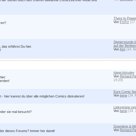
e! Hier stehen euch des Öfteren bekannte Comiczeichner Rede und
There Is Power
Von
FrrFrr
(17.
eren?
Signierstunde 
auf der Berlin
das erfährst Du hier.
Von
Kim
(14. N
!
häppi börsdey
Von
Richard Pa
hier:
23:23)
werden!
Eure Comic N
Von
bene
(24. 
- hier kannst du über alle möglichen Comics diskutieren!
Linksgrüne ve
Von
bene
(14. 
jeder sie mal besucht?
Downtime & Wie
Von
Richard Pa
er dieses Forums? Immer her damit!