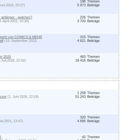
198
Themen
Juni 2024, 20:27)
5 973
Beiträge
ür anfänger - welches?
226
Themen
8. April 2022, 16:38)
3 720
Beiträge
ewerb von COMICS & MEHR
315
Themen
aff
(19. September 2023,
4 621
Beiträge
er 2025
483
Themen
 Juli 2026, 22:42)
18 416
Beiträge
1 258
Themen
rzer
(1. Juni 2026, 22:19)
51 243
Beiträge
320
Themen
Mai 2021, 13:47)
4 696
Beiträge
1
42
Themen