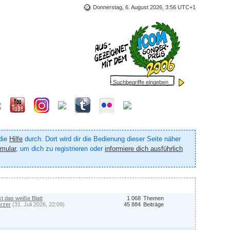
Donnerstag, 6. August 2026, 3:56 UTC+1
 die
Hilfe
durch. Dort wird dir die Bedienung dieser Seite näher
rmular
, um dich zu registrieren oder
informiere dich ausführlich
kt das weiße Blatt
1 068
Themen
rzer
(31. Juli 2026, 22:09)
45 884
Beiträge