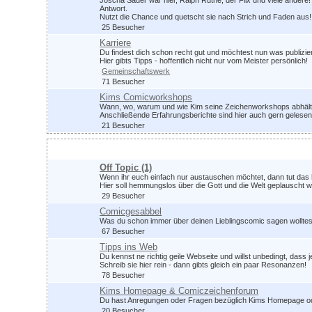
Joscha Sauer war hier, Ralph Ruthe, der Flix und viele ander
Antwort.
Nutzt die Chance und quetscht sie nach Strich und Faden aus!
25 Besucher
Karriere
Du findest dich schon recht gut und möchtest nun was publizi
Hier gibts Tipps - hoffentlich nicht nur vom Meister persönlich!
Gemeinschaftswerk
71 Besucher
Kims Comicworkshops
Wann, wo, warum und wie Kim seine Zeichenworkshops abhält, 
Anschließende Erfahrungsberichte sind hier auch gern gelesen
21 Besucher
Plauschrunde
Off Topic
(1)
Wenn ihr euch einfach nur austauschen möchtet, dann tut das 
Hier soll hemmungslos über die Gott und die Welt geplauscht 
29 Besucher
Comicgesabbel
Was du schon immer über deinen Lieblingscomic sagen wolltest 
67 Besucher
Tipps ins Web
Du kennst ne richtig geile Webseite und willst unbedingt, dass 
Schreib sie hier rein - dann gibts gleich ein paar Resonanzen!
78 Besucher
Kims Homepage & Comiczeichenforum
Du hast Anregungen oder Fragen bezüglich Kims Homepage od
20 Besucher