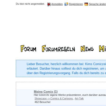
Du bist nicht angemeldet.
Registrieren
Sprache ände
Anmelden
Lieber Besucher, herzlich willkommen bei: Kims Comiczeich
erläutert. Darüber hinaus solltest du dich registrieren, 
über den Registrierungsvorgang. Falls du dich bereits zu e
Comix & Co.
Meine Comix
(1)
Hier könnt ihr eigene Werke präsentieren, euch darüber aust
Showcase -> Comics & Cartoons
Art-Talk
462 Besucher