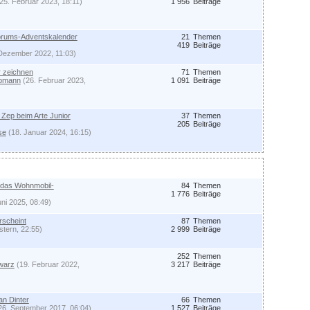
25. Februar 2023, 18:11)
1 956
Beiträge
Forums-Adventskalender
21
Themen
419
Beiträge
Dezember 2022, 11:03)
 zeichnen
71
Themen
Opmann
(26. Februar 2023,
1 091
Beiträge
Zep beim Arte Junior
37
Themen
205
Beiträge
se
(18. Januar 2024, 16:15)
 das Wohnmobil-
84
Themen
1 776
Beiträge
uni 2025, 08:49)
scheint
87
Themen
tern, 22:55)
2 999
Beiträge
252
Themen
warz
(19. Februar 2022,
3 217
Beiträge
an Dinter
66
Themen
26. September 2017, 06:04)
1 527
Beiträge