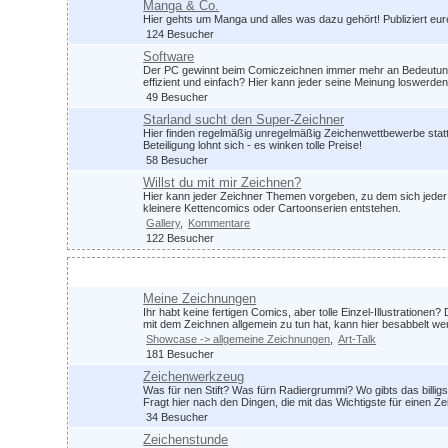
Manga & Co.
Hier gehts um Manga und alles was dazu gehört! Publiziert eu
124 Besucher
Software
Der PC gewinnt beim Comiczeichnen immer mehr an Bedeutung.
effizient und einfach? Hier kann jeder seine Meinung loswerden
49 Besucher
Starland sucht den Super-Zeichner
Hier finden regelmäßig unregelmäßig Zeichenwettbewerbe statt
Beteiligung lohnt sich - es winken tolle Preise!
58 Besucher
Willst du mit mir Zeichnen?
Hier kann jeder Zeichner Themen vorgeben, zu dem sich jeder 
kleinere Kettencomics oder Cartoonserien entstehen.
Gallery
Kommentare
122 Besucher
Zeichnen im Allgemeinen
Meine Zeichnungen
Ihr habt keine fertigen Comics, aber tolle Einzel-Illustrationen?
mit dem Zeichnen allgemein zu tun hat, kann hier besabbelt we
Showcase -> allgemeine Zeichnungen
Art-Talk
181 Besucher
Zeichenwerkzeug
Was für nen Stift? Was fürn Radiergrummi? Wo gibts das billig
Fragt hier nach den Dingen, die mit das Wichtigste für einen 
34 Besucher
Zeichenstunde