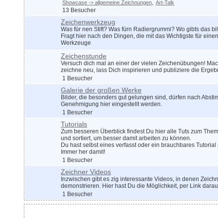
Showcase -> allgemeine Zeichnungen
Art-Talk
13 Besucher
Zeichenwerkzeug
Was für nen Stift? Was fürn Radiergrummi? Wo gibts das bil
Fragt hier nach den Dingen, die mit das Wichtigste für eine
Werkzeuge
Zeichenstunde
Versuch dich mal an einer der vielen Zeichenübungen! Mach
zeichne neu, lass Dich inspirieren und publiziere die Ergeb
1 Besucher
Galerie der großen Werke
Bilder, die besonders gut gelungen sind, dürfen nach Abs
Genehmigung hier eingestellt werden.
1 Besucher
Tutorials
Zum besseren Überblick findest Du hier alle Tuts zum The
und sortiert, um besser damit arbeiten zu können.
Du hast selbst eines verfasst oder ein brauchbares Tutori
Immer her damit!
1 Besucher
Zeichner Videos
Inzwischen gibt es zig interessante Videos, in denen Zeich
demonstrieren. Hier hast Du die Möglichkeit, per Link dara
1 Besucher
Zeichnerdialog