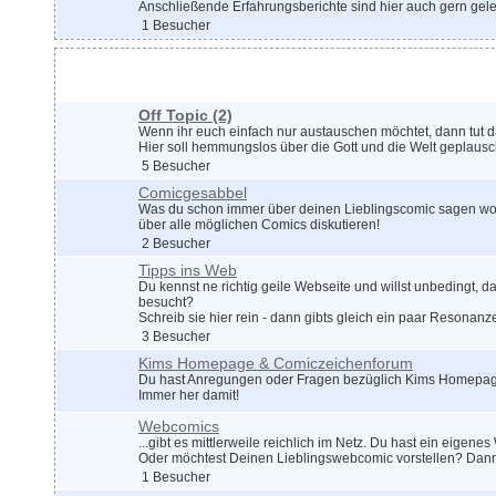
Anschließende Erfahrungsberichte sind hier auch gern gel
1 Besucher
Plauschrunde
Off Topic
(2)
Wenn ihr euch einfach nur austauschen möchtet, dann tut d
Hier soll hemmungslos über die Gott und die Welt geplausc
5 Besucher
Comicgesabbel
Was du schon immer über deinen Lieblingscomic sagen wollt
über alle möglichen Comics diskutieren!
2 Besucher
Tipps ins Web
Du kennst ne richtig geile Webseite und willst unbedingt, da
besucht?
Schreib sie hier rein - dann gibts gleich ein paar Resonanz
3 Besucher
Kims Homepage & Comiczeichenforum
Du hast Anregungen oder Fragen bezüglich Kims Homepag
Immer her damit!
Webcomics
...gibt es mittlerweile reichlich im Netz. Du hast ein eigen
Oder möchtest Deinen Lieblingswebcomic vorstellen? Dann
1 Besucher