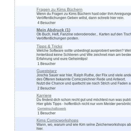
Fragen zu Kims Büchern
Wenn du Fragen zu Kims Büchern hast oder ihm Anregungen
Veröffentlichungen Geben willst, dann schreib hier rein.
4 Besucher
Mein Abdruck
(1)
Ob Buch, Heft, Fanzine oderoderoder... Karten auf den Tisc
Veröffentlichungen posten.
Tipps & Tricks
Welche Software sollte unbedingt ausprobiert werden? W
hinterlässt keine Schlieren und Wie zeichnet man am besten
Erfahrung und eure Geheimtips!
1 Besucher
Gueststarz
Joscha Sauer war hier, Ralph Ruthe, der Flix und viele and
des Öfteren bekannte Comiczeichner Rede und Antwort.
Nutzt die Chance und quetscht sie nach Strich und Faden a
2 Besucher
Karriere
Du findest dich schon recht gut und möchtest nun was publ
Hier gibts Tipps - hoffentlich nicht nur vom Meister persönlic
Gemeinschaftswerk
1 Besucher
Kims Comicworkshops
Wann, wo, warum und wie Kim seine Zeichenworkshops abhä
hier.