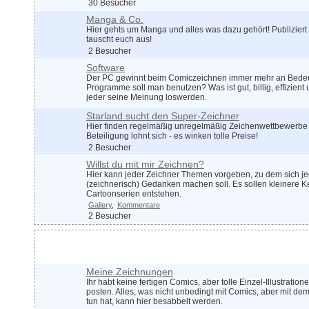
30 Besucher
Manga & Co.
Hier gehts um Manga und alles was dazu gehört! Publizier
tauscht euch aus!
2 Besucher
Software
Der PC gewinnt beim Comiczeichnen immer mehr an Bede
Programme soll man benutzen? Was ist gut, billig, effizient
jeder seine Meinung loswerden.
Starland sucht den Super-Zeichner
Hier finden regelmäßig unregelmäßig Zeichenwettbewerbe s
Beteiligung lohnt sich - es winken tolle Preise!
2 Besucher
Willst du mit mir Zeichnen?
Hier kann jeder Zeichner Themen vorgeben, zu dem sich jed
(zeichnerisch) Gedanken machen soll. Es sollen kleinere K
Cartoonserien entstehen.
Gallery
Kommentare
2 Besucher
Zeichnen im Allgemeinen
Meine Zeichnungen
Ihr habt keine fertigen Comics, aber tolle Einzel-Illustration
posten. Alles, was nicht unbedingt mit Comics, aber mit de
tun hat, kann hier besabbelt werden.