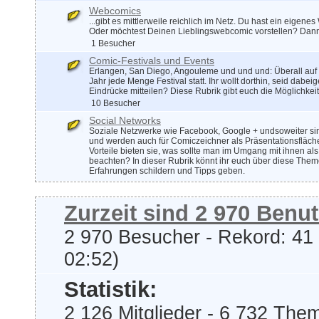
Webcomics
...gibt es mittlerweile reichlich im Netz. Du hast ein eigen
Oder möchtest Deinen Lieblingswebcomic vorstellen? Dann
1 Besucher
Comic-Festivals und Events
Erlangen, San Diego, Angouleme und und und: Überall auf 
Jahr jede Menge Festival statt. Ihr wollt dorthin, seid dabe
Eindrücke mitteilen? Diese Rubrik gibt euch die Möglichkei
10 Besucher
Social Networks
Soziale Netzwerke wie Facebook, Google + undsoweiter si
und werden auch für Comiczeichner als Präsentationsfläch
Vorteile bieten sie, was sollte man im Umgang mit ihnen als
beachten? In dieser Rubrik könnt ihr euch über diese The
Erfahrungen schildern und Tipps geben.
Zurzeit sind 2 970 Benut
2 970 Besucher - Rekord: 41 
02:52)
Statistik:
2 126 Mitglieder - 6 732 The