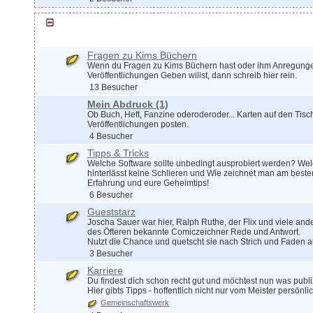
Zeichnerdialog
Fragen zu Kims Büchern
Wenn du Fragen zu Kims Büchern hast oder ihm Anregungen
Veröffentlichungen Geben willst, dann schreib hier rein.
13 Besucher
Mein Abdruck
(1)
Ob Buch, Heft, Fanzine oderoderoder... Karten auf den Tisc
Veröffentlichungen posten.
4 Besucher
Tipps & Tricks
Welche Software sollte unbedingt ausprobiert werden? W
hinterlässt keine Schlieren und Wie zeichnet man am besten
Erfahrung und eure Geheimtips!
6 Besucher
Gueststarz
Joscha Sauer war hier, Ralph Ruthe, der Flix und viele and
des Öfteren bekannte Comiczeichner Rede und Antwort.
Nutzt die Chance und quetscht sie nach Strich und Faden a
3 Besucher
Karriere
Du findest dich schon recht gut und möchtest nun was publ
Hier gibts Tipps - hoffentlich nicht nur vom Meister persönlic
Gemeinschaftswerk