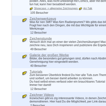
posten. Alles, was nicht unbedingt mit Comics, aber mit de
tun hat, kann hier besabbelt werden.
Showcase -> allgemeine Zeichnungen
Art-Talk
105 Besucher
Zeichenwerkzeug
Was für nen Stift? Was fürn Radiergrummi? Wo gibts das bil
Fragt hier nach den Dingen, die mit das Wichtigste für eine
Werkzeuge
12 Besucher
Zeichenstunde
Versuch dich mal an einer der vielen Zeichenübungen! Mach
zeichne neu, lass Dich inspirieren und publiziere die Ergeb
49 Besucher
Galerie der großen Werke
Bilder, die besonders gut gelungen sind, dürfen nach Abs
Genehmigung hier eingestellt werden.
40 Besucher
Tutorials
Zum besseren Überblick findest Du hier alle Tuts zum The
und sortiert, um besser damit arbeiten zu können.
Du hast selbst eines verfasst oder ein brauchbares Tutori
Immer her damit!
12 Besucher
Zeichner Videos
Inzwischen gibt es zig interessante Videos, in denen Zeich
demonstrieren. Hier hast Du die Möglichkeit, per Link dara
2 Besucher