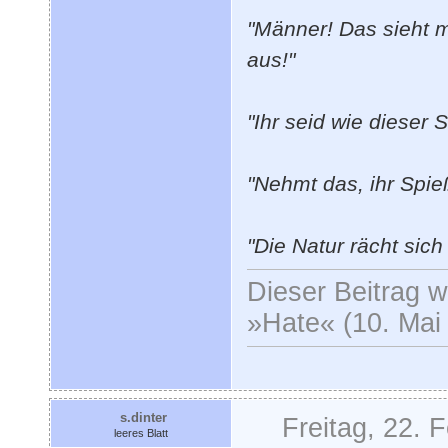
"Männer! Das sieht
aus!"
"Ihr seid wie dieser S
"Nehmt das, ihr Spie
"Die Natur rächt s
Dieser Beitrag wu
»Hate« (10. Mai
s.dinter
Freitag, 22. 
leeres Blatt