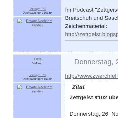
Im Podcast "Zettgeist
Beiträge: 523
Danksagungen: 10189
Breitschuh und Sasc
Zeichenmaterial:
http://zettgeist.blo
Hate
Donnerstag, 
Vollprofi
http://www.zwerchfell
Beiträge: 523
Danksagungen: 10189
Zitat
Zettgeist #102 üb
Donnerstag, 26. N