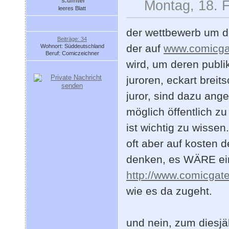
s.dinter
Montag, 18. 
leeres Blatt
der wettbewerb um d
Beiträge: 34
der auf
www.comicga
Wohnort: Süddeutschland
Beruf: Comiczeichner
wird, um deren publ
juroren, eckart breit
juror, sind dazu ang
möglich öffentlich zu
ist wichtig zu wissen
oft aber auf kosten 
denken, es WÄRE ein 
http://www.comicgate
wie es da zugeht.
und nein, zum diesjä