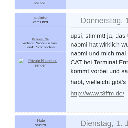
s.dinter
Donnerstag, 1
leeres Blatt
upsi, stimmt! ja, das 
Beiträge: 34
naomi hat wirklich w
Wohnort: Süddeutschland
Beruf: Comiczeichner
naomi und mich mal l
CAT bei Terminal Ent
kommt vorbei und sag
habt, vielleicht gibt
http://www.t3ffm.de/
Hate
Dienstag, 1. 
Vollprofi