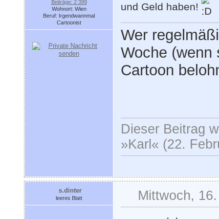
Beiträge: 2 399
und Geld haben!
Wohnort: Wien
Beruf: Irgendwannmal
Cartoonist
Wer regelmäßi
Woche (wenn s
Cartoon belohn
Dieser Beitrag wu
»Karl« (22. Febr
s.dinter
Mittwoch, 16.
leeres Blatt