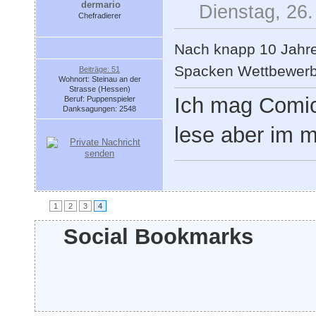
dermario
Dienstag, 26
Chefradierer
Nach knapp 10 Jahre
Spacken Wettbewerbe 
Beiträge: 51
Wohnort: Steinau an der
Strasse (Hessen)
Ich mag Comic
Beruf: Puppenspieler
Danksagungen: 2548
lese aber im 
1
2
3
4
Social Bookmarks