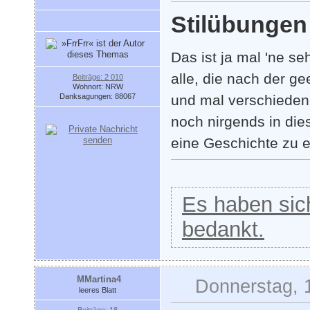
Stilübungen
Das ist ja mal 'ne s
alle, die nach der g
Beiträge: 2 010
Wohnort: NRW
Danksagungen: 88067
und mal verschiedene
noch nirgends in die
eine Geschichte zu 
Es haben sich
bedankt.
MMartina4
Donnerstag, 
leeres Blatt