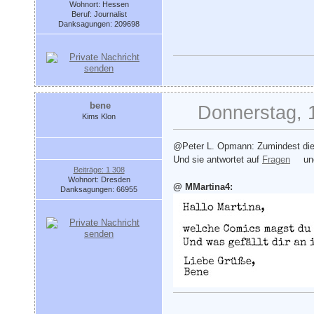
Wohnort: Hessen
Beruf: Journalist
Danksagungen: 209698
bene
Donnerstag, 
Kims Klon
@Peter L. Opmann: Zumindest die
Und sie antwortet auf
Fragen
u
Beiträge: 1 308
Wohnort: Dresden
@ MMartina4:
Danksagungen: 66955