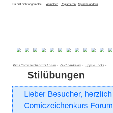
Du bist nicht angemeldet.
Anmelden
Registrieren
Sprache ändern
Kims Comiczeichenkurs Forum
»
Zeichnerdialog
»
Tipps & Tricks
»
Stilübungen
Lieber Besucher, herzlic
Comiczeichenkurs Forum. 