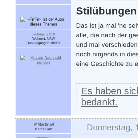
Stilübungen
Das ist ja mal 'ne s
alle, die nach der g
Beiträge: 2 010
Wohnort: NRW
Danksagungen: 88067
und mal verschiedene
noch nirgends in die
eine Geschichte zu 
Es haben sich
bedankt.
MMartina4
Donnerstag, 
leeres Blatt