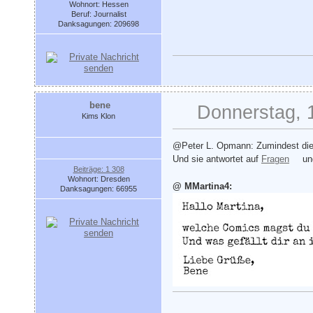
Wohnort: Hessen
Beruf: Journalist
Danksagungen: 209698
bene
Donnerstag, 
Kims Klon
@Peter L. Opmann: Zumindest die
Und sie antwortet auf
Fragen
u
Beiträge: 1 308
Wohnort: Dresden
@ MMartina4:
Danksagungen: 66955