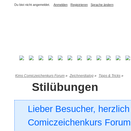
Du bist nicht angemeldet.
Anmelden
Registrieren
Sprache ändern
Kims Comiczeichenkurs Forum
»
Zeichnerdialog
»
Tipps & Tricks
»
Stilübungen
Lieber Besucher, herzlic
Comiczeichenkurs Forum. 