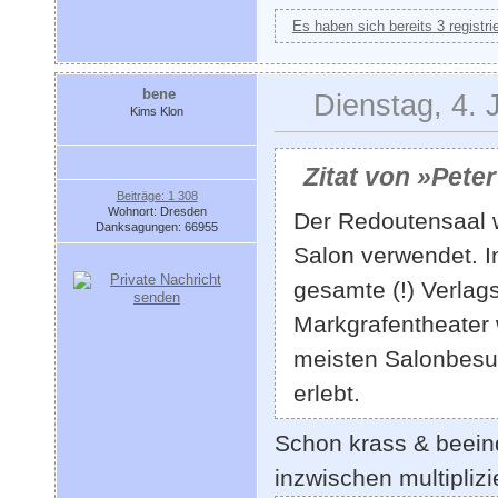
Es haben sich bereits 3 registri
bene
Dienstag, 4. 
Kims Klon
Zitat von »Pete
Beiträge: 1 308
Wohnort: Dresden
Der Redoutensaal 
Danksagungen: 66955
Salon verwendet. In
gesamte (!) Verla
Markgrafentheater 
meisten Salonbesuc
erlebt.
Schon krass & beeind
inzwischen multiplizie