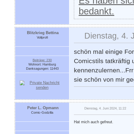
Es haben sich
bedankt.
Blitzkrieg Bettina
Dienstag, 4. 
Vollprofi
schön mal einige Fo
Comicstils tatkräftig
Beiträge: 230
Wohnort: Hamburg
Danksagungen: 11443
kennenzulernen...Frr F
sie schön von mir geg
Peter L. Opmann
Dienstag, 4. Juni 2024, 11:22
Comic-Godzilla
Hat mich auch gefreut.