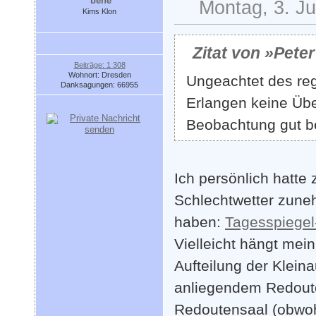
bene
Montag, 3. Ju
Kims Klon
Zitat von »Pete
Beiträge: 1 308
Wohnort: Dresden
Ungeachtet des reg
Danksagungen: 66955
Erlangen keine Üb
Beobachtung gut b
Ich persönlich hatte
Schlechtwetter zune
haben:
Tagesspiegel-
Vielleicht hängt mei
Aufteilung der Kleina
anliegendem Redout
Redoutensaal (obwohl