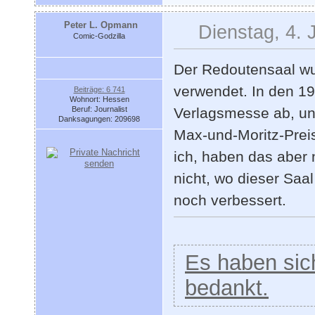
Peter L. Opmann
Dienstag, 4. 
Comic-Godzilla
Der Redoutensaal w
verwendet. In den 19
Beiträge: 6 741
Wohnort: Hessen
Beruf: Journalist
Verlagsmesse ab, un
Danksagungen: 209698
Max-und-Moritz-Preis
ich, haben das aber 
nicht, wo dieser Saal
noch verbessert.
Es haben sich
bedankt.