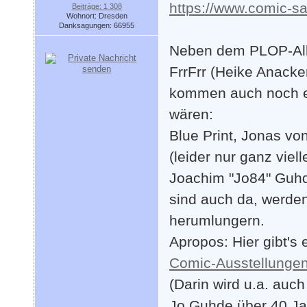
https://www.comic-sa
Beiträge: 1 308
Wohnort: Dresden
Danksagungen: 66955
Neben dem PLOP-Alls
FrrFrr (Heike Anacke
kommen auch noch ei
wären:
Blue Print, Jonas vo
(leider nur ganz vielle
Joachim "Jo84" Guhd
sind auch da, werde
herumlungern.
Apropos: Hier gibt's
Comic-Ausstellunge
(Darin wird u.a. auc
Jo Guhde über 40 Jah