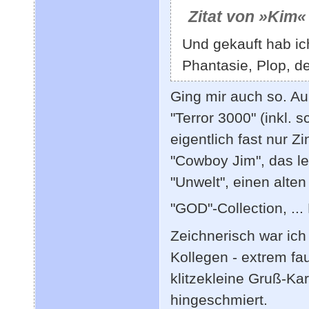
Zitat von »Kim«
Und gekauft hab ic
Phantasie, Plop, d
Ging mir auch so. A
"Terror 3000" (inkl.
eigentlich fast nur 
"Cowboy Jim", das l
"Unwelt", einen alt
"GOD"-Collection, ...
Zeichnerisch war ic
Kollegen - extrem fa
klitzekleine Gruß-Ka
hingeschmiert.