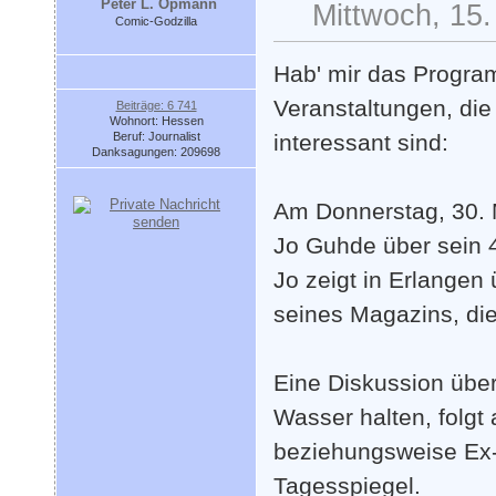
Peter L. Opmann
Mittwoch, 15.
Comic-Godzilla
Hab' mir das Progra
Veranstaltungen, di
Beiträge: 6 741
Wohnort: Hessen
Beruf: Journalist
interessant sind:
Danksagungen: 209698
Am Donnerstag, 30. 
Jo Guhde über sein 4
Jo zeigt in Erlangen
seines Magazins, di
Eine Diskussion übe
Wasser halten, folgt 
beziehungsweise Ex-
Tagesspiegel.