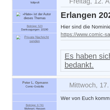
Freitag, 12. A
Vollprofi
Erlangen 20
Hier sind die Nomini
Beiträge: 523
Danksagungen: 10190
https://www.comic-s
Es haben sich
bedankt.
Peter L. Opmann
Mittwoch, 17.
Comic-Godzilla
Wer von Euch kommt
Beiträge: 6 741
Wohnort: Hessen