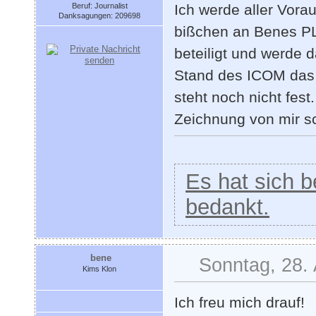
Beruf: Journalist
Ich werde aller Vorau
Danksagungen: 209698
bißchen an Benes PL
beteiligt und werde 
Stand des ICOM das 
steht noch nicht fes
Zeichnung von mir sch
Es hat sich be
bedankt.
bene
Sonntag, 28. 
Kims Klon
Ich freu mich drauf!