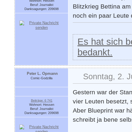
Wohnort: Hessen
Beruf: Journalist
Blitzkrieg Bettina a
Danksagungen: 209698
noch ein paar Leute 
Es hat sich be
bedankt.
Peter L. Opmann
Sonntag, 2. J
Comic-Godzilla
Gestern war der Stan
vier Leuten besetzt, 
Beiträge: 6 741
Wohnort: Hessen
Beruf: Journalist
Aber Blueprint war hä
Danksagungen: 209698
schreibt ja bene sel