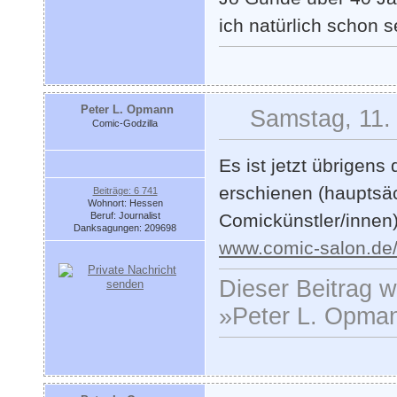
ich natürlich schon s
Peter L. Opmann
Samstag, 11.
Comic-Godzilla
Es ist jetzt übrige
erschienen (hauptsäc
Beiträge: 6 741
Wohnort: Hessen
Beruf: Journalist
Comickünstler/innen)
Danksagungen: 209698
www.comic-salon.de
Dieser Beitrag wu
»Peter L. Opman