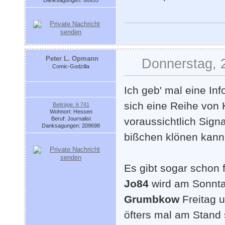
Danksagungen: 66955
Peter L. Opmann
Donnerstag, 
Comic-Godzilla
Ich geb' mal eine In
sich eine Reihe von 
Beiträge: 6 741
Wohnort: Hessen
Beruf: Journalist
voraussichtlich Sig
Danksagungen: 209698
bißchen klönen kann
Es gibt sogar schon 
Jo84
wird am Sonntag
Grumbkow
Freitag 
öfters mal am Stand 