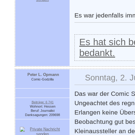
Es war jedenfalls i
Es hat sich be
bedankt.
Peter L. Opmann
Sonntag, 2. J
Comic-Godzilla
Das war der Comic Sa
Ungeachtet des regn
Beiträge: 6 741
Wohnort: Hessen
Beruf: Journalist
Erlangen keine Übe
Danksagungen: 209698
Beobachtung gut bes
Kleinaussteller an d