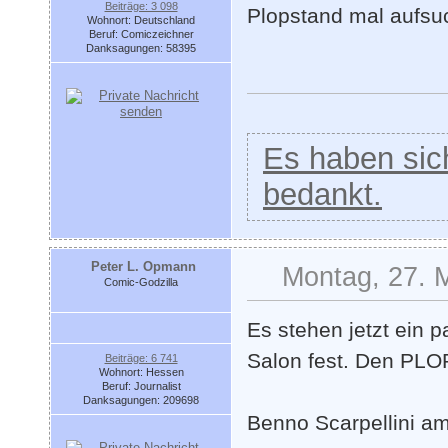
Beiträge: 3 098
Plopstand mal aufs
Wohnort: Deutschland
Beruf: Comiczeichner
Danksagungen: 58395
Es haben sich
bedankt.
Peter L. Opmann
Montag, 27. 
Comic-Godzilla
Es stehen jetzt ein
Salon fest. Den PLOP
Beiträge: 6 741
Wohnort: Hessen
Beruf: Journalist
Danksagungen: 209698
Benno Scarpellini am