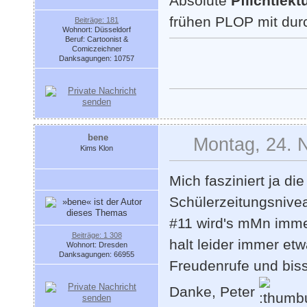
Absolute
Pflichtlekt
frühen PLOP mit dur
Beiträge: 181
Wohnort: Düsseldorf
Beruf: Cartoonist &
Comiczeichner
Danksagungen: 10757
bene
Montag, 24. 
Kims Klon
Mich fasziniert ja di
Schülerzeitungsnivea
#11 wird's mMn immer
Beiträge: 1 308
halt leider immer etw
Wohnort: Dresden
Danksagungen: 66955
Freudenrufe und biss
Danke, Peter