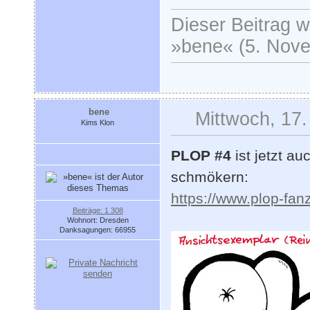
Dieser Beitrag wu
»bene« (5. Nove
bene
Mittwoch, 17.
Kims Klon
PLOP #4
ist jetzt a
schmökern:
https://www.plop-fan
Beiträge: 1 308
Wohnort: Dresden
Danksagungen: 66955