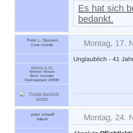
Es hat sich be
bedankt.
Peter L. Opmann
Montag, 17. 
Comic-Godzilla
Unglaublich - 41 Jahr
Beiträge: 6 741
Wohnort: Hessen
Beruf: Journalist
Danksagungen: 209698
peter schaaff
Montag, 24. 
Vollprofi