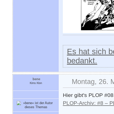
Es hat sich be
bedankt.
bene
Montag, 26. 
Kims Klon
Hier gibt's PLOP #0
PLOP-Archiv: #8 – 