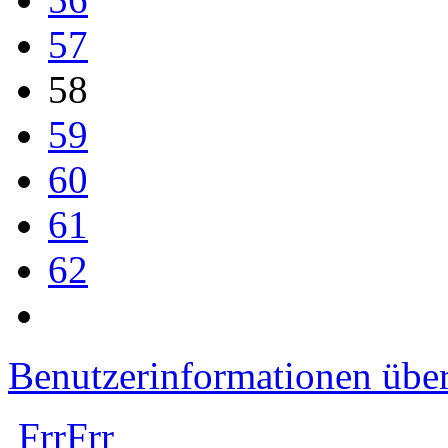
57
58
59
60
61
62
Benutzerinformationen übe
FrrFrr