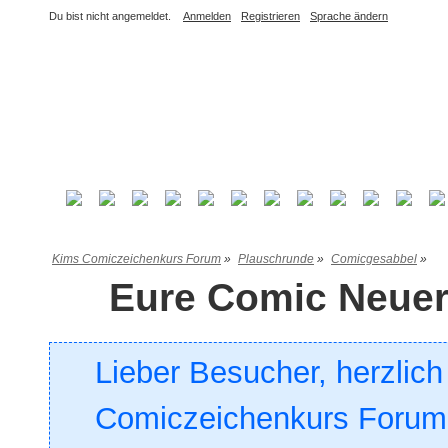
Du bist nicht angemeldet.
Anmelden
Registrieren
Sprache ändern
Kims Comiczeichenkurs Forum
»
Plauschrunde
»
Comicgesabbel
»
Eure Comic Neue
Lieber Besucher, herzlic
Comiczeichenkurs Forum. 