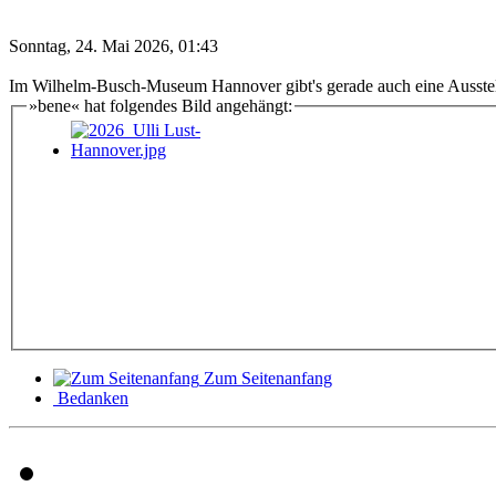
Sonntag, 24. Mai 2026, 01:43
Im Wilhelm-Busch-Museum Hannover gibt's gerade auch eine Ausstell
»bene« hat folgendes Bild angehängt:
Zum Seitenanfang
Bedanken