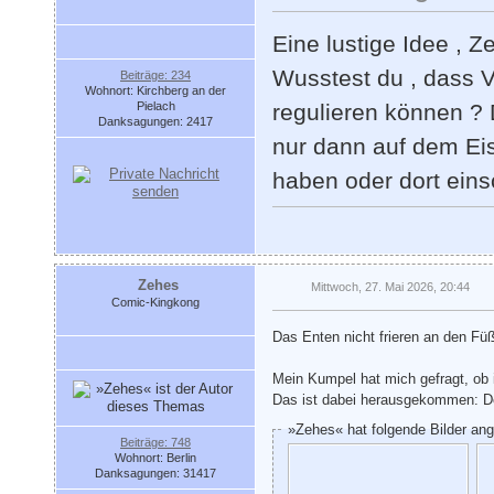
Eine lustige Idee , 
Wusstest du , dass V
Beiträge: 234
Wohnort: Kirchberg an der
Pielach
regulieren können ?
Danksagungen: 2417
nur dann auf dem Eis
haben oder dort eins
Zehes
Mittwoch, 27. Mai 2026, 20:44
Comic-Kingkong
Das Enten nicht frieren an den Füß
Mein Kumpel hat mich gefragt, ob
Das ist dabei herausgekommen: Der
»Zehes« hat folgende Bilder an
Beiträge: 748
Wohnort: Berlin
Danksagungen: 31417