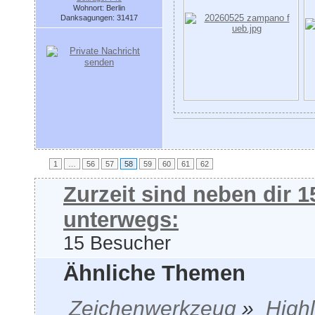
Wohnort: Berlin
Danksagungen: 31417
1
…
56
57
58
59
60
61
62
Zurzeit sind neben dir 
unterwegs:
15 Besucher
Ähnliche Themen
Zeichenwerkzeug
»
Highl