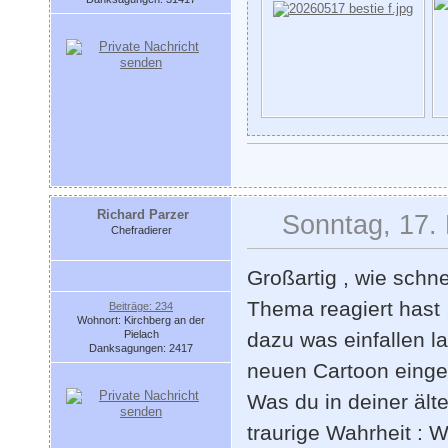
Richard Parzer
Sonntag, 17. 
Chefradierer
Großartig , wie schne
Thema reagiert hast ,
Beiträge: 234
Wohnort: Kirchberg an der
Pielach
dazu was einfallen l
Danksagungen: 2417
neuen Cartoon eingeb
Was du in deiner älte
traurige Wahrheit : 