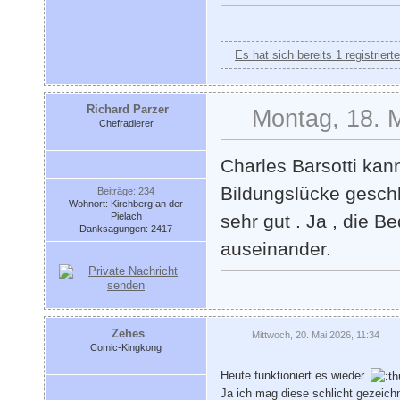
Es hat sich bereits 1 registrier
Richard Parzer
Montag, 18. 
Chefradierer
Charles Barsotti kann
Bildungslücke geschl
Beiträge: 234
Wohnort: Kirchberg an der
Pielach
sehr gut . Ja , die 
Danksagungen: 2417
auseinander.
Zehes
Mittwoch, 20. Mai 2026, 11:34
Comic-Kingkong
Heute funktioniert es wieder.
Ja ich mag diese schlicht gezeich