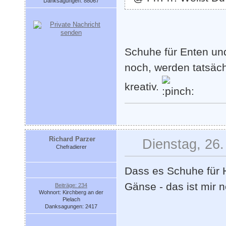
Danksagungen: 88067
Schuhe für Enten und
noch, werden tatsäch
kreativ.
Richard Parzer
Dienstag, 26.
Chefradierer
Dass es Schuhe für H
Gänse - das ist mir n
Beiträge: 234
Wohnort: Kirchberg an der
Pielach
Danksagungen: 2417