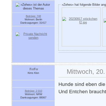
»Zehes« hat folgende Bilder an
Beiträge: 748
Wohnort: Berlin
Danksagungen: 31417
FrrFrr
Mittwoch, 20.
Kims Klon
Hunde sind eben di
Und Entchen braucht
Beiträge: 2 010
Wohnort: NRW
Danksagungen: 88067