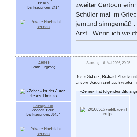
Pielach
zweiter Cartoon erin
Danksagungen: 2417
Schüler mal im Griec
jemand sinngemäß : '
Arzt . Wenn ich welch
Zehes
Samstag, 16. Mai 2026, 20:05
Comic-Kingkong
Böser Scherz, Richard. Aber könnt
Unsere Beiden sind auch wieder i
»Zehes« hat folgendes Bild ang
Beiträge: 748
Wohnort: Berlin
Danksagungen: 31417