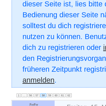
dieser Seite ist, lies bitte
Bedienung dieser Seite nä
solltest du dich registrie
nutzen zu können. Benut
dich zu registrieren oder
den Registrierungsvorgang
früheren Zeitpunkt registr
anmelden
.
1
…
56
57
58
59
60
61
62
FrrFrr