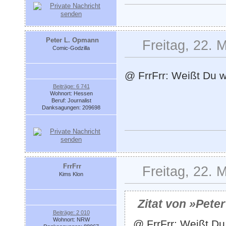
Peter L. Opmann
Freitag, 22. 
Comic-Godzilla
@ FrrFrr: Weißt Du w
Beiträge: 6 741
Wohnort: Hessen
Beruf: Journalist
Danksagungen: 209698
FrrFrr
Freitag, 22. 
Kims Klon
Zitat von »Pete
Beiträge: 2 010
Wohnort: NRW
@ FrrFrr: Weißt Du