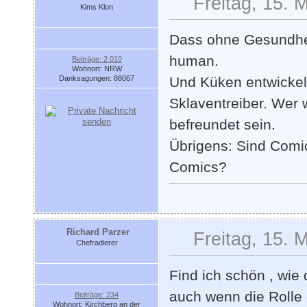
Freitag, 15. 
Kims Klon
Dass ohne Gesundheit 
human.
Beiträge: 2 010
Wohnort: NRW
Danksagungen: 88067
Und Küken entwickelt
Sklaventreiber. Wer 
befreundet sein.
Übrigens: Sind Comic
Comics?
Richard Parzer
Freitag, 15. 
Chefradierer
Find ich schön , wie 
auch wenn die Rolle 
Beiträge: 234
Wohnort: Kirchberg an der