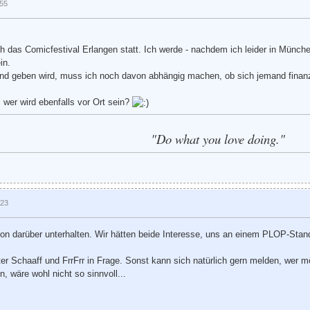
:55
ch das Comicfestival Erlangen statt. Ich werde - nachdem ich leider in Münc
in.
 geben wird, muss ich noch davon abhängig machen, ob sich jemand finanziel
 wer wird ebenfalls vor Ort sein?
"Do what you love doing."
:23
n darüber unterhalten. Wir hätten beide Interesse, uns an einem PLOP-Stand zu
er Schaaff und FrrFrr in Frage. Sonst kann sich natürlich gern melden, wer m
, wäre wohl nicht so sinnvoll...