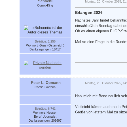
Schoenii
Montag, 20. Oktober 2025, 11
Comic-King
Erlangen 2026
Nächstes Jahr findet bekanntli
einschließlich Sonntag dabei se
Ob es einen eigenen PLOP-Stand
Beiträge: 1 256
Mal so eine Frage in die Runde:
Wohnort: Graz (Österreich)
Danksagungen: 18417
Peter L. Opmann
Montag, 20. Oktober 2025, 14
Comic-Godzilla
Hab' mich mit Bene neulich scho
Vielleicht kämen auch noch Pet
Beiträge: 6 741
Größe von letztem Mal zu sitzen
Wohnort: Hessen
Beruf: Journalist
Danksagungen: 209697