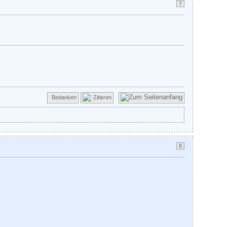
7
Bedanken
Zitieren
8