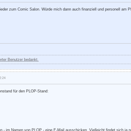
wieder zum Comic Salon. Würde mich dann auch finanziell und personell am P
ierter Benutzer bedankt.
2:24
enstand für den PLOP-Stand:
n - im Namen von PLOP - eine E-Mail ausschicken. Vielleicht findet sich ja n