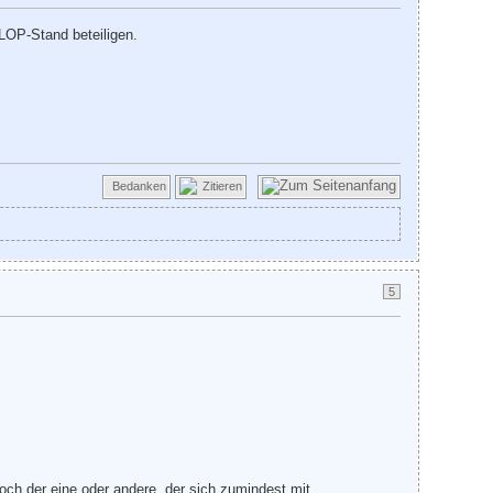
LOP-Stand beteiligen.
Bedanken
Zitieren
5
och der eine oder andere, der sich zumindest mit