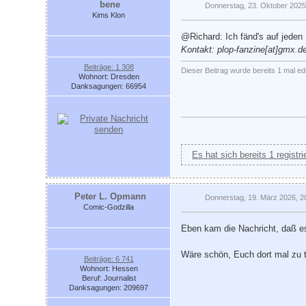
bene
Donnerstag, 23. Oktober 2025
Kims Klon
@Richard: Ich fänd's auf jeden 
Kontakt:
plop-fanzine[at]gmx.d
Beiträge: 1 308
Dieser Beitrag wurde bereits 1 mal ed
Wohnort: Dresden
Danksagungen: 66954
Es hat sich bereits 1 registr
Peter L. Opmann
Donnerstag, 19. März 2026, 2
Comic-Godzilla
Eben kam die Nachricht, daß es
Wäre schön, Euch dort mal zu t
Beiträge: 6 741
Wohnort: Hessen
Beruf: Journalist
Danksagungen: 209697