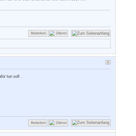
Bedanken
Zitieren
6
ür tun soll .
Bedanken
Zitieren