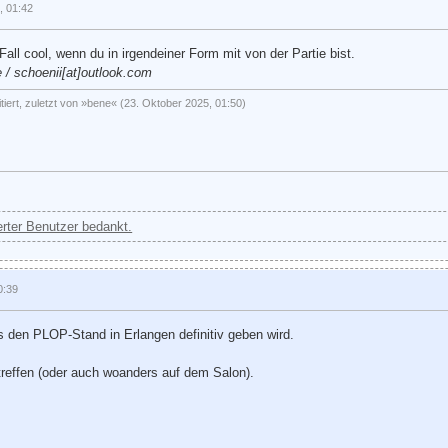
, 01:42
Fall cool, wenn du in irgendeiner Form mit von der Partie bist.
e /
schoenii[at]outlook.com
itiert, zuletzt von »bene« (23. Oktober 2025, 01:50)
ierter Benutzer bedankt.
0:39
 den PLOP-Stand in Erlangen definitiv geben wird.
reffen (oder auch woanders auf dem Salon).