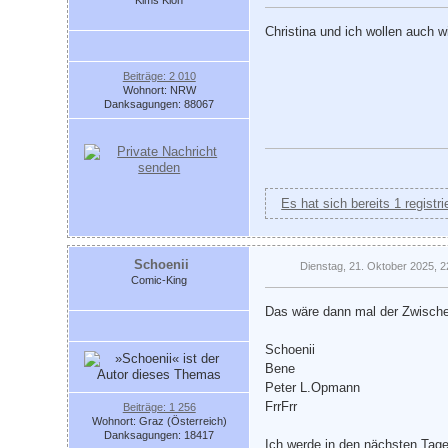
Christina und ich wollen auch 
Beiträge: 2 010
Wohnort: NRW
Danksagungen: 88067
Es hat sich bereits 1 registr
Schoenii
Dienstag, 21. Oktober 2025, 2
Comic-King
Das wäre dann mal der Zwisch
Schoenii
Bene
Peter L.Opmann
FrrFrr
Beiträge: 1 256
Wohnort: Graz (Österreich)
Danksagungen: 18417
Ich werde in den nächsten Tage