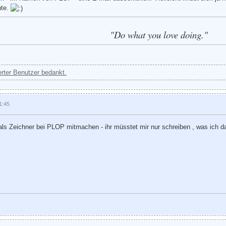
hte.
"Do what you love doing."
ierter Benutzer bedankt.
1:45
als Zeichner bei PLOP mitmachen - ihr müsstet mir nur schreiben , was ich daf