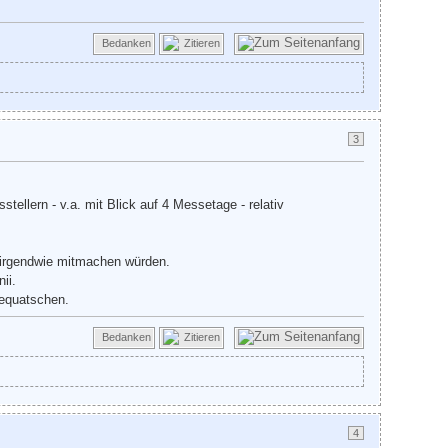
Bedanken
Zitieren
3
tellern - v.a. mit Blick auf 4 Messetage - relativ
e irgendwie mitmachen würden.
ii.
bequatschen.
Bedanken
Zitieren
4