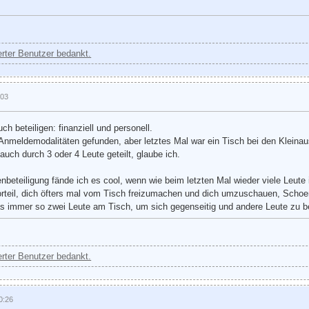
ierter Benutzer bedankt.
:03
h beteiligen: finanziell und personell.
Anmeldemodalitäten gefunden, aber letztes Mal war ein Tisch bei den Kleinauss
auch durch 3 oder 4 Leute geteilt, glaube ich.
beteiligung fände ich es cool, wenn wie beim letzten Mal wieder viele Leut
orteil, dich öfters mal vom Tisch freizumachen und dich umzuschauen, Schoen
as immer so zwei Leute am Tisch, um sich gegenseitig und andere Leute zu 
ierter Benutzer bedankt.
0:26