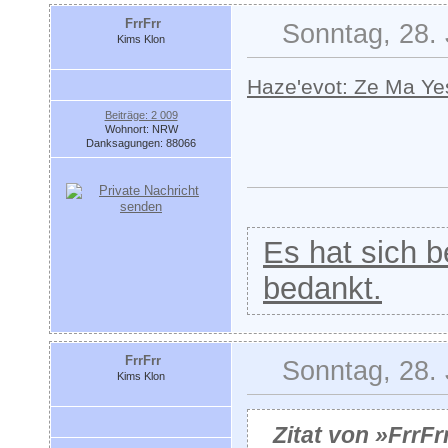
FrrFrr
Sonntag, 28. 
Kims Klon
Haze'evot: Ze Ma Ye
Beiträge: 2 009
Wohnort: NRW
Danksagungen: 88066
Es hat sich be
bedankt.
FrrFrr
Sonntag, 28. 
Kims Klon
Zitat von »FrrFr