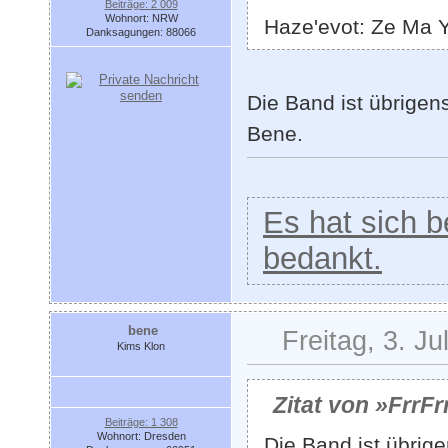
Beiträge: 2 009
Wohnort: NRW
Haze'evot: Ze Ma 
Danksagungen: 88066
Die Band ist übrigen
Bene.
Es hat sich be
bedankt.
bene
Freitag, 3. Ju
Kims Klon
Zitat von »FrrFr
Beiträge: 1 308
Wohnort: Dresden
Die Band ist übrige