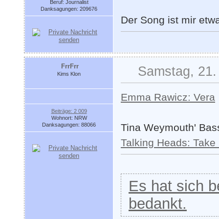
Beruf: Journalist
Danksagungen: 209676
Der Song ist mir etw
FrrFrr
Samstag, 21.
Kims Klon
Emma Rawicz: Vera
Beiträge: 2 009
Wohnort: NRW
Danksagungen: 88066
Tina Weymouth' Bass
Talking Heads: Take
Es hat sich be
bedankt.