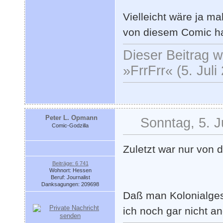
Vielleicht wäre ja m
von diesem Comic ha
Dieser Beitrag wu
»FrrFrr« (5. Juli
Peter L. Opmann
Sonntag, 5. J
Comic-Godzilla
Zuletzt war nur von 
Beiträge: 6 741
Wohnort: Hessen
Beruf: Journalist
Danksagungen: 209698
Daß man Kolonialges
ich noch gar nicht a