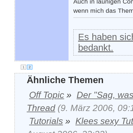
Auch in launigen Co
wenn mich das Thema e
Es haben sich
bedankt.
1
2
Ähnliche Themen
Off Topic
»
Der "Sag, was
Thread
(9. März 2006, 09:
Tutorials
»
Klees sexy Tu