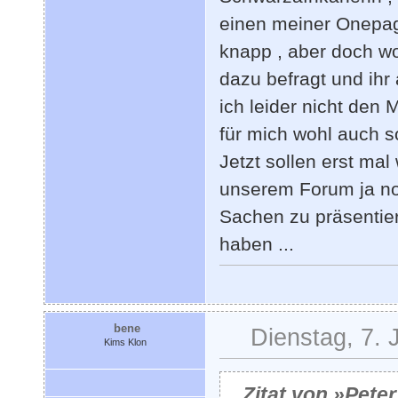
einen meiner Onepag
knapp , aber doch wo
dazu befragt und ihr
ich leider nicht den
für mich wohl auch s
Jetzt sollen erst ma
unserem Forum ja noc
Sachen zu präsentier
haben ...
bene
Dienstag, 7. 
Kims Klon
Zitat von »Pete