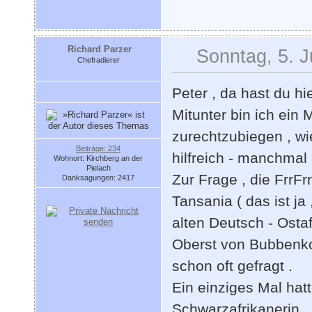
Richard Parzer
Sonntag, 5. J
Chefradierer
Peter , da hast du h
Mitunter bin ich ein 
zurechtzubiegen , wi
Beiträge: 234
hilfreich - manchmal 
Wohnort: Kirchberg an der
Pielach
Zur Frage , die FrrF
Danksagungen: 2417
Tansania ( das ist ja
alten Deutsch - Osta
Oberst von Bubbenko
schon oft gefragt .
Ein einziges Mal hatt
Schwarzafrikanerin , 