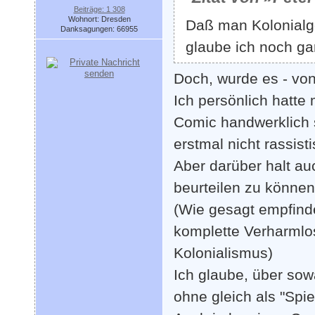
Beiträge: 1 308
Wohnort: Dresden
Daß man Kolonialg
Danksagungen: 66955
glaube ich noch ga
Doch, wurde es - vo
Ich persönlich hatte
Comic handwerklich 
erstmal nicht rassisti
Aber darüber halt au
beurteilen zu können
(Wie gesagt empfinde
komplette Verharmlos
Kolonialismus)
Ich glaube, über sow
ohne gleich als "Spi