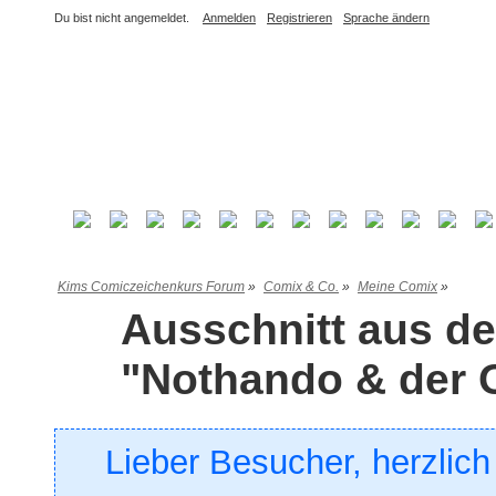
Du bist nicht angemeldet.
Anmelden
Registrieren
Sprache ändern
Kims Comiczeichenkurs Forum
»
Comix & Co.
»
Meine Comix
»
Ausschnitt aus 
"Nothando & der 
Lieber Besucher, herzlic