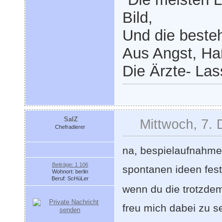
Bild,
Und die besteh
Aus Angst, Haß
Die Ärzte- Las
SalZ
Mittwoch, 7.
Chefradierer
na, bespielaufnahmen
Beiträge: 1 106
spontanen ideen fes
Wohnort: berlin
Beruf: ScHüLer
wenn du die trotzdem 
freu mich dabei zu s