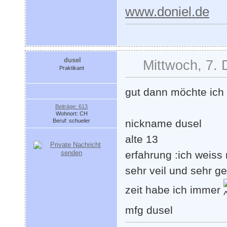
www.doniel.de
dusel
Mittwoch, 7.
Praktikant
gut dann möchte ich
Beiträge: 613
Wohnort: CH
Beruf: schueler
nickname dusel
alte 13
erfahrung :ich weiss
sehr veil und sehr g
zeit habe ich immer
mfg dusel