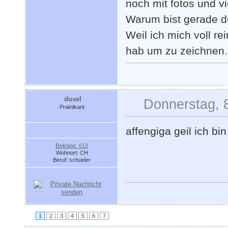
noch mit fotos und v
Warum bist gerade d
Weil ich mich voll r
hab um zu zeichnen.
dusel
Donnerstag, 
Praktikant
affengiga geil ich bin
Beiträge: 613
Wohnort: CH
Beruf: schueler
1
2
3
4
5
6
7