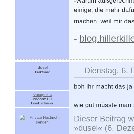
-Warum außgerechnet 
einige, die mehr daf
machen, weil mir d
-
blog.hillerkil
dusel
Dienstag, 6.
Praktikant
boh ihr macht das ja 
Beiträge: 613
Wohnort: CH
Beruf: schueler
wie gut müsste man f
Dieser Beitrag wu
»dusel« (6. Dez