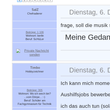
1
2
3
4
5
6
7
SalZ
Dienstag, 6.
Chefradierer
frage, soll die musi
Beiträge: 1 106
Meine Gedank
Wohnort: berlin
Beruf: ScHüLer
Timbo
Dienstag, 6.
Hobbyzeichner
Ich kann mich moment
Beiträge: 305
Aushilfsjobs bewerbe
Wohnort: Wo ich wech bin?
...vom Dörpe... :-)
Beruf: Schüler am
Fachgymnasium für Technik
ich das auch tun (sol