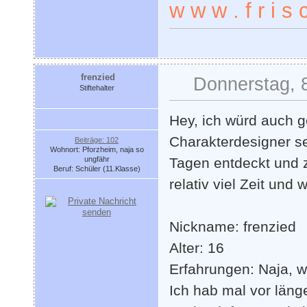
w w w . f r i s c
frenzied
Donnerstag, 
Stiftehalter
Hey, ich würd auch 
Charakterdesigner se
Beiträge: 102
Wohnort: Pforzheim, naja so
ungfähr
Tagen entdeckt und z
Beruf: Schüler (11.Klasse)
relativ viel Zeit und
Nickname: frenzied
Alter: 16
Erfahrungen: Naja, w
Ich hab mal vor läng