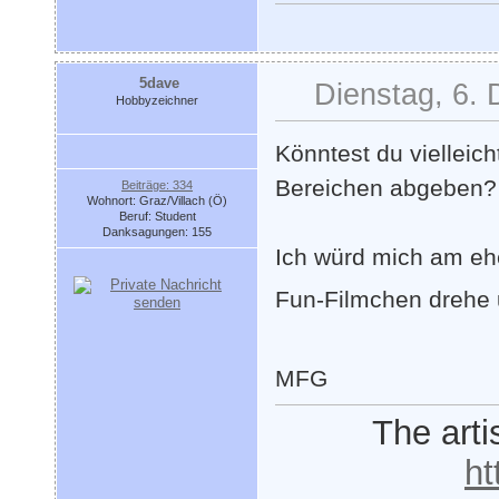
5dave
Dienstag, 6.
Hobbyzeichner
Könntest du vielleic
Bereichen abgeben?
Beiträge: 334
Wohnort: Graz/Villach (Ö)
Beruf: Student
Danksagungen: 155
Ich würd mich am ehe
Fun-Filmchen drehe
MFG
The arti
ht