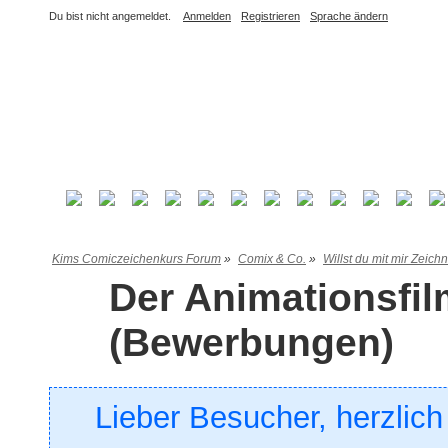
Du bist nicht angemeldet.
Anmelden
Registrieren
Sprache ändern
Kims Comiczeichenkurs Forum
»
Comix & Co.
»
Willst du mit mir Zeich
Der Animationsfil
(Bewerbungen)
Lieber Besucher, herzlic