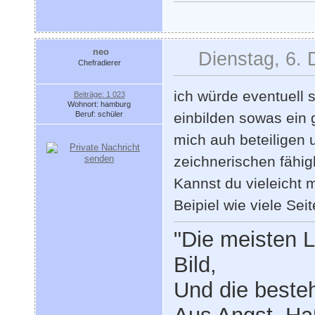
neo
Dienstag, 6.
Chefradierer
ich würde eventuell 
Beiträge: 1 023
Wohnort: hamburg
Beruf: schüler
einbilden sowas ein 
mich auh beteiligen 
zeichnerischen fähigk
Kannst du vieleicht
Beipiel wie viele Sei
"Die meisten L
Bild,
Und die besteh