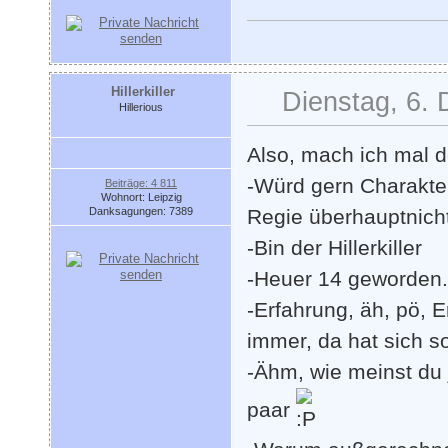
Hillerkiller
Dienstag, 6.
Hillerious
Also, mach ich mal 
-Würd gern Charakter
Beiträge: 4 811
Wohnort: Leipzig
Danksagungen: 7389
Regie überhauptnicht
-Bin der Hillerkiller
-Heuer 14 geworden.
-Erfahrung, äh, pö, E
immer, da hat sich s
-Ähm, wie meinst du 
paar