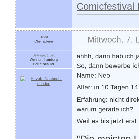
Comicfestival
neo
Mittwoch, 7.
Chefradierer
ahhh, dann hab ich ja
Beiträge: 1 023
Wohnort: hamburg
Beruf: schüler
So, dann bewerbe ich 
Name: Neo
Alter: in 10 Tagen 1
Erfahrung: nicht dire
warum gerade ich?
Weil es bis jetzt er
"Die meisten L