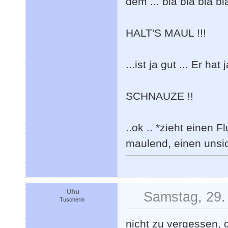
dem ... bla bla bla bla
HALT'S MAUL !!!
...ist ja gut ... Er ha
SCHNAUZE !!
..ok .. *zieht einen 
maulend, einen unsic
Uhu
Samstag, 29.
Tuscherin
nicht zu vergessen,