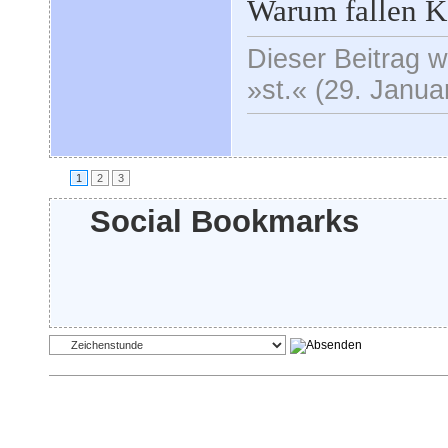
Warum fallen K
Dieser Beitrag wu
»st.« (29. Janua
1
2
3
Social Bookmarks