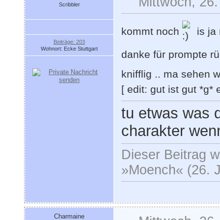
Mittwoch, 26.
Scribbler
kommt noch
is ja
Beiträge: 203
Wohnort: Ecke Stuttgart
danke für prompte 
knifflig .. ma sehen 
[ edit: gut ist gut *g*
tu etwas was di
charakter wenn
Dieser Beitrag wu
»Moench« (26. J
Charmaine