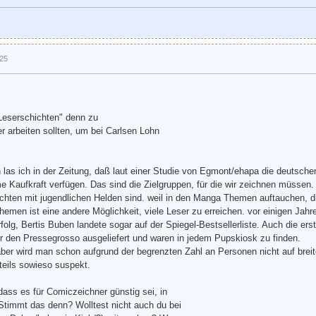
:25
 Leserschichten" denn zu
er arbeiten sollten, um bei Carlsen Lohn
 las ich in der Zeitung, daß laut einer Studie von Egmont/ehapa die deutsc
e Kaufkraft verfügen. Das sind die Zielgruppen, für die wir zeichnen müsse
chten mit jugendlichen Helden sind. weil in den Manga Themen auftauchen, di
hemen ist eine andere Möglichkeit, viele Leser zu erreichen. vor einigen Jah
folg, Bertis Buben landete sogar auf der Spiegel-Bestsellerliste. Auch die e
r den Pressegrosso ausgeliefert und waren in jedem Pupskiosk zu finden.
er wird man schon aufgrund der begrenzten Zahl an Personen nicht auf breite
teils sowieso suspekt.
dass es für Comiczeichner günstig sei, in
timmt das denn? Wolltest nicht auch du bei