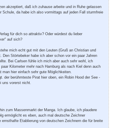
zen akzeptiert, daß ich zuhause arbeite und in Ruhe gelassen
chule, da habe ich also vormittags auf jeden Fall sturmfreie
ag für dich so attraktiv? Oder würdest du lieber
ker" auf sich?
stehe mich echt gut mit den Leuten (Gruß an Christian und
t. Den Störtebeker habe ich aber schon vor ein paar Jahren
lte. Bei Carlsen fühle ich mich aber auch sehr wohl, ich
die paar Kilometer mehr nach Hamburg als nach Kiel denn auch
at man hier einfach sehr gute Möglichkeiten.
t. der berühmteste Pirat hier oben, ein Robin Hood der See -
 uns vorerst nicht.
 hin zum Massenmarkt der Manga. Ich glaube, ich plaudere
olg ermöglicht es eben, auch mal deutsche Zeichner
rnsthafte Etablierung von deutschen Zeichnern die für breite