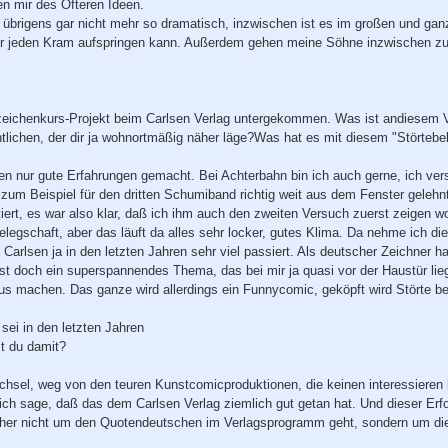
n mir des Öfteren Ideen.
t übrigens gar nicht mehr so dramatisch, inzwischen ist es im großen und gan
 jeden Kram aufspringen kann. Außerdem gehen meine Söhne inzwischen zur S
eichenkurs-Projekt beim Carlsen Verlag untergekommen. Was ist andiesem Verl
tlichen, der dir ja wohnortmäßig näher läge?Was hat es mit diesem "Störtebe
en nur gute Erfahrungen gemacht. Bei Achterbahn bin ich auch gerne, ich ver
 zum Beispiel für den dritten Schumiband richtig weit aus dem Fenster gelehn
rt, es war also klar, daß ich ihm auch den zweiten Versuch zuerst zeigen wol
Belegschaft, aber das läuft da alles sehr locker, gutes Klima. Da nehme ich 
 Carlsen ja in den letzten Jahren sehr viel passiert. Als deutscher Zeichner h
st doch ein superspannendes Thema, das bei mir ja quasi vor der Haustür lieg
us machen. Das ganze wird allerdings ein Funnycomic, geköpft wird Störte bei
 sei in den letzten Jahren
st du damit?
chsel, weg von den teuren Kunstcomicproduktionen, die keinen interessieren
ich sage, daß das dem Carlsen Verlag ziemlich gut getan hat. Und dieser Erf
cher nicht um den Quotendeutschen im Verlagsprogramm geht, sondern um die e