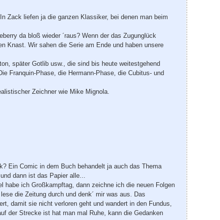
In Zack liefen ja die ganzen Klassiker, bei denen man beim
eberry da bloß wieder ´raus? Wenn der das Zugunglück
 den Knast. Wir sahen die Serie am Ende und haben unsere
n, später Gotlib usw., die sind bis heute weitestgehend
 Die Franquin-Phase, die Hermann-Phase, die Cubitus- und
alistischer Zeichner wie Mike Mignola.
ück? Ein Comic in dem Buch behandelt ja auch das Thema
und dann ist das Papier alle...
iel habe ich Großkampftag, dann zeichne ich die neuen Folgen
lese die Zeitung durch und denk´ mir was aus. Das
rt, damit sie nicht verloren geht und wandert in den Fundus,
 auf der Strecke ist hat man mal Ruhe, kann die Gedanken