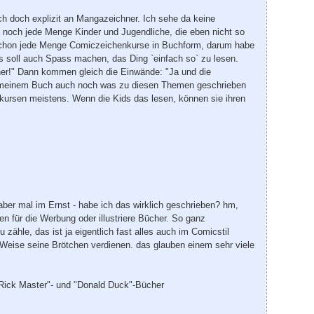
ich doch explizit an Mangazeichner. Ich sehe da keine
t noch jede Menge Kinder und Jugendliche, die eben nicht so
o schon jede Menge Comiczeichenkurse in Buchform, darum habe
s soll auch Spass machen, das Ding `einfach so` zu lesen.
hner!" Dann kommen gleich die Einwände: "Ja und die
in meinem Buch auch noch was zu diesen Themen geschrieben
nkursen meistens. Wenn die Kids das lesen, können sie ihren
aber mal im Ernst - habe ich das wirklich geschrieben? hm,
nen für die Werbung oder illustriere Bücher. So ganz
zähle, das ist ja eigentlich fast alles auch im Comicstil
 Weise seine Brötchen verdienen. das glauben einem sehr viele
"Rick Master"- und "Donald Duck"-Bücher