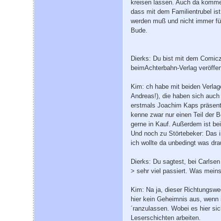
kreisen lassen. Auch da komme
dass mit dem Familientrubel is
werden muß und nicht immer für
Bude.
Dierks: Du bist mit dem Comicz
beimAchterbahn-Verlag veröffen
Kim: ch habe mit beiden Verlag
Andreas!), die haben sich auch
erstmals Joachim Kaps präsentie
kenne zwar nur einen Teil der 
gerne in Kauf. Außerdem ist bei
Und noch zu Störtebeker: Das i
ich wollte da unbedingt was dra
Dierks: Du sagtest, bei Carlsen
> sehr viel passiert. Was mein
Kim: Na ja, dieser Richtungswe
hier kein Geheimnis aus, wenn 
´ranzulassen. Wobei es hier si
Leserschichten arbeiten.