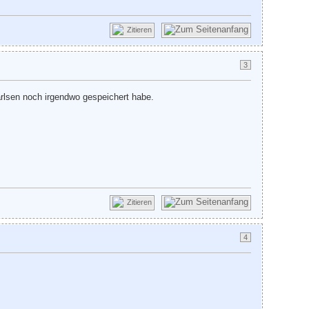
Zitieren
3
arlsen noch irgendwo gespeichert habe.
Zitieren
4