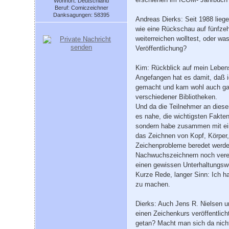
Wohnort: Deutschland
Beruf: Comiczeichner
Danksagungen: 58395
Andreas Dierks: Seit 1988 lieg
wie eine Rückschau auf fünfzeh
weiterreichen wolltest, oder wa
Veröffentlichung?
Kim: Rückblick auf mein Lebens
Angefangen hat es damit, daß i
gemacht und kam wohl auch gan
verschiedener Bibliotheken.
Und da die Teilnehmer an diese
es nahe, die wichtigsten Fakte
sondern habe zusammen mit ei
das Zeichnen von Kopf, Körper, 
Zeichenprobleme beredet werden
Nachwuchszeichnern noch verein
einen gewissen Unterhaltungsw
Kurze Rede, langer Sinn: Ich h
zu machen.
Dierks: Auch Jens R. Nielsen 
einen Zeichenkurs veröffentlich
getan? Macht man sich da nich