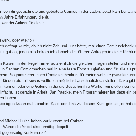
en von dir gezeichnete und getextete Comics in denLäden. Jetzt kam bei Carl
n Jahre Erfahrungen, die du
s war der Anlass für diese
werk, oder wie? ;-)
ch gefragt wurde, ob ich nicht Zeit und Lust hätte, mal einen Comiczeichenku
z gut an, jedenfalls bekam ich danach des öfteren Anfragen in diese Richt
n Kursen in der Regel immer so ziemlich die gleichen Fragen stellen und meh
n in Sachen Comicmachen mal in eine feste Form zu gießen und für alle zu prä
nem Programmierer einen Comiczeichenkurs für meine website (
www.kim-car
Händen etc. all sowas wollte ich möglichst anschaulich darstellen. Dazu gibt
 können oder eine Galerie in die die Besucher ihre Werke ´reinstellen könn
facht, ist gerade in Arbeit. Jan Paepke, mein Programmierer hat dazu ein pa
ert haben.
abe irgendwann mal Joachim Kaps den Link zu diesem Kurs gemailt, er hat s
und Michael Hülse haben vor kurzem bei Carlsen
t. Wurde die Arbeit also unnötig doppelt
t gegenseitig Konkurrenz?