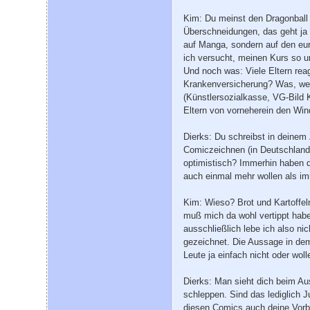
Kim: Du meinst den Dragonball Z
Überschneidungen, das geht ja 
auf Manga, sondern auf den eu
ich versucht, meinen Kurs so u
Und noch was: Viele Eltern rea
Krankenversicherung? Was, wen
(Künstlersozialkasse, VG-Bild 
Eltern von vorneherein den Wi
Dierks: Du schreibst in deine
Comiczeichnen (in Deutschland)
optimistisch? Immerhin haben d
auch einmal mehr wollen als im
Kim: Wieso? Brot und Kartoffel
muß mich da wohl vertippt haben
ausschließlich lebe ich also ni
gezeichnet. Die Aussage in dem
Leute ja einfach nicht oder woll
Dierks: Man sieht dich beim Au
schleppen. Sind das lediglich J
diesen Comics auch deine Vorbi