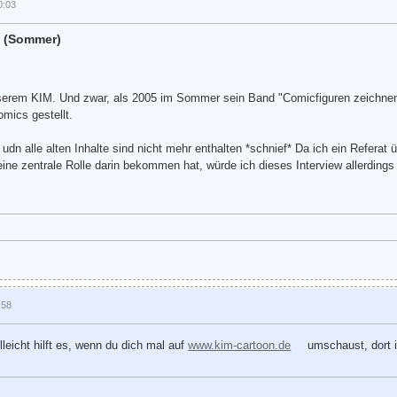
0:03
5 (Sommer)
serem KIM. Und zwar, als 2005 im Sommer sein Band "Comicfiguren zeichnen" 
mics gestellt.
u udn alle alten Inhalte sind nicht mehr enthalten *schnief* Da ich ein Refer
ne zentrale Rolle darin bekommen hat, würde ich dieses Interview allerdings 
:58
lleicht hilft es, wenn du dich mal auf
www.kim-cartoon.de
umschaust, dort i