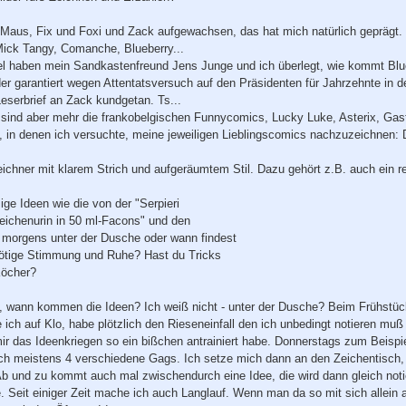
 Maus, Fix und Foxi und Zack aufgewachsen, das hat mich natürlich geprägt. 
 Mick Tangy, Comanche, Blueberry...
l haben mein Sandkastenfreund Jens Junge und ich überlegt, wie kommt Blu
 der garantiert wegen Attentatsversuch auf den Präsidenten für Jahrzehnte in
eserbrief an Zack kundgetan. Ts...
 sind aber mehr die frankobelgischen Funnycomics, Lucky Luke, Asterix, Gasto
n, in denen ich versuchte, meine jeweiligen Lieblingscomics nachzuzeichnen:
ichner mit klarem Strich und aufgeräumtem Stil. Dazu gehört z.B. auch ein re
ge Ideen wie die von der "Serpieri
eichenurin in 50 ml-Facons" und den
morgens unter der Dusche oder wann findest
 nötige Stimmung und Ruhe? Hast du Tricks
Köcher?
a, wann kommen die Ideen? Ich weiß nicht - unter der Dusche? Beim Frühst
 ich auf Klo, habe plötzlich den Rieseneinfall den ich unbedingt notieren muß 
 mir das Ideenkriegen so ein bißchen antrainiert habe. Donnerstags zum Beisp
ch meistens 4 verschiedene Gags. Ich setze mich dann an den Zeichentisch, 
 Ab und zu kommt auch mal zwischendurch eine Idee, die wird dann gleich notie
. Seit einiger Zeit mache ich auch Langlauf. Wenn man da so mit sich allein