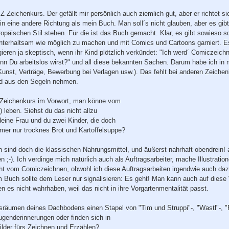
 Zeichenkurs. Der gefällt mir persönlich auch ziemlich gut, aber er richtet s
in eine andere Richtung als mein Buch. Man soll´s nicht glauben, aber es gib
ropäischen Stil stehen. Für die ist das Buch gemacht. Klar, es gibt sowies
nterhaltsam wie möglich zu machen und mit Comics und Cartoons garniert. E
gieren ja skeptisch, wenn ihr Kind plötzlich verkündet: "Ich werd´ Comiczeic
n Du arbeitslos wirst?" und all diese bekannten Sachen. Darum habe ich 
Kunst, Verträge, Bewerbung bei Verlagen usw.). Das fehlt bei anderen Zeiche
nd aus den Segeln nehmen.
m Zeichenkurs im Vorwort, man könne vom
 leben. Siehst du das nicht allzu
eine Frau und du zwei Kinder, die doch
mer nur trocknes Brot und Kartoffelsuppe?
n sind doch die klassischen Nahrungsmittel, und äußerst nahrhaft obendrein! 
 ;-). Ich verdinge mich natürlich auch als Auftragsarbeiter, mache Illustratio
cht vom Comiczeichnen, obwohl ich diese Auftragsarbeiten irgendwie auch dazu 
 Buch sollte dem Leser nur signalisieren: Es geht! Man kann auch auf diese
en es nicht wahrhaben, weil das nicht in ihre Vorgartenmentalität passt.
sräumen deines Dachbodens einen Stapel von "Tim und Struppi"-, "Wastl"-, 
ugenderinnerungen oder finden sich in
lder fürs Zeichnen und Erzählen?