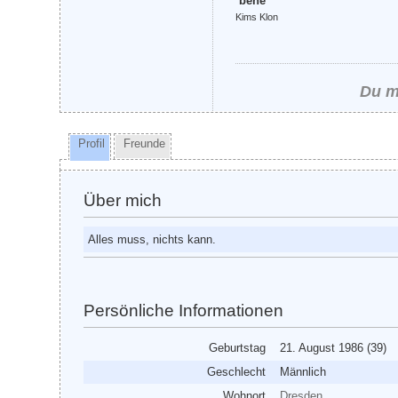
bene
Kims Klon
Du m
Profil
Freunde
Über mich
Alles muss, nichts kann.
Persönliche Informationen
Geburtstag
21. August 1986 (39)
Geschlecht
Männlich
Wohnort
Dresden