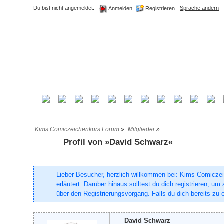
Du bist nicht angemeldet.
Sprache ändern
Registrieren
Anmelden
Kims Comiczeichenkurs Forum
»
Mitglieder
»
Profil von »David Schwarz«
Lieber Besucher, herzlich willkommen bei: Kims Comiczeich
erläutert. Darüber hinaus solltest du dich registrieren, 
über den Registrierungsvorgang. Falls du dich bereits zu e
David Schwarz